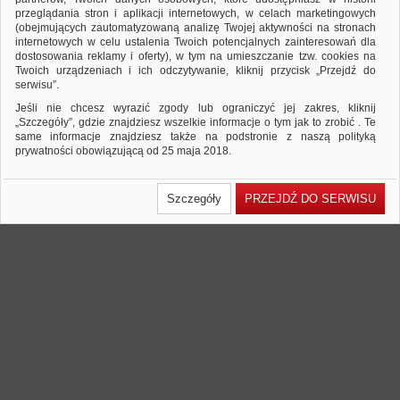
integracji z systemami ERP.
przeglądania stron i aplikacji internetowych, w celach marketingowych
(obejmujących zautomatyzowaną analizę Twojej aktywności na stronach
internetowych w celu ustalenia Twoich potencjalnych zainteresowań dla
dostosowania reklamy i oferty), w tym na umieszczanie tzw. cookies na
Twoich urządzeniach i ich odczytywanie, kliknij przycisk „Przejdź do
serwisu”.
Jeśli nie chcesz wyrazić zgody lub ograniczyć jej zakres, kliknij
„Szczegóły”, gdzie znajdziesz wszelkie informacje o tym jak to zrobić . Te
same informacje znajdziesz także na podstronie z naszą polityką
prywatności obowiązującą od 25 maja 2018.
W przypadku użytkowników zalogowanych, ważna jest Państwa
wcześniejsza zgoda której udzieliliście podczas zakładania konta. Każda
Szczegóły
PRZEJDŹ DO SERWISU
Państwa zgoda jest dobrowolna i można ją w dowolnym momencie
wycofać.
Polityka prywatności (rozwiń)
Klauzula Informacyjna (rozwiń)
Lista Zaufanych Partnerów (rozwiń)