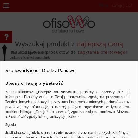
Witaj
,
zaloguj się!
Wyszukaj produkt z
najlepszą ceną
lub dodaj wiele produktów do
zapytania ofertowego!
Nie wiesz co zrobić? -
zobacz krótki poradnik
Przejdź do...
Szanowni Klienci! Drodzy Państwo!
Dbamy o Twoją prywatność
Zanim klikniesz
„Przejdź do serwisu”
, prosimy o przeczytanie tej
informacji. Prosimy w niej o Twoją dobrowolną zgodę na przetwarzanie
Współpraca
Twoich danych osobowych przez nas i naszych zaufanych partnerów oraz
przekazujemy informacje o naszej polityce prywatności w tym o tzw.
cookies. Klikając „Przejdź do serwisu”, zgadzasz się na poniższe. Możesz
WSPÓŁPRACA
też odmówić zgody lub ograniczyć jej zakres.
Zgoda
Zapraszamy do współpracy dostawców: producentów i importerów pro
biuroserwisy, hurtownie, sklepy i sklepy internetowe branży papiern
Jeśli chcesz zgodzić się na przetwarzanie przez nas i naszych zaufanych
rozwiązanie handlu internetowego, rozbudowane moduły analiz, dedy
partnerów, Twoich danych osobowych, które udostępniasz w historii