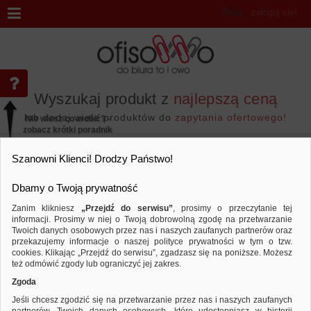
Witaj
,
zaloguj się!
Wyszukaj produkt z
najlepszą ceną
lub dodaj wiele produktów do
zapytania ofertowego!
Nie wiesz co zrobić? -
zobacz krótki poradnik
Przejdź do...
Szanowni Klienci! Drodzy Państwo!
Dbamy o Twoją prywatność
Zanim klikniesz
„Przejdź do serwisu”
, prosimy o przeczytanie tej
informacji. Prosimy w niej o Twoją dobrowolną zgodę na przetwarzanie
Artykuły do pisania i korygowania
Pisaki
Twoich danych osobowych przez nas i naszych zaufanych partnerów oraz
przekazujemy informacje o naszej polityce prywatności w tym o tzw.
Sortuj według
Porównaj
cookies. Klikając „Przejdź do serwisu”, zgadzasz się na poniższe. Możesz
też odmówić zgody lub ograniczyć jej zakres.
Zgoda
Jeśli chcesz zgodzić się na przetwarzanie przez nas i naszych zaufanych