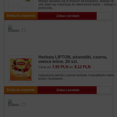
Mango uprawia się w Indiach od tysiącleci, dlatego to
one stały się inspiracją do stworzenia duetu – mango z
pokrzywą...
Dodaj do zapytania
Zobacz produkt
Herbata LIPTON, piramidki, czarna,
owoce leśne, 20 szt.
7,93 PLN
8,12 PLN
Cena od:
do:
najwyższej jakości czarna herbata z kawałkami malin,
jeżyn i truskawek…
Dodaj do zapytania
Zobacz produkt