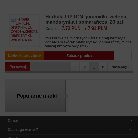
Herbata LIPTON, piramidki, zielona,
mandarynka i pomarańcza, 20 szt.
7,72 PLN
7,91 PLN
Cena od:
do:
mieszanka najmłodszych liści zielonej herbaty z
dodatkiem skórek mandarynek i pomarańczy, to coś
więcej niż owocowy smak…
Dodaj do zapytania
Zobacz produkt
Porównaj
1
2
...
9
Następny »
Popularne marki
O nas
Dlaczego warto ?