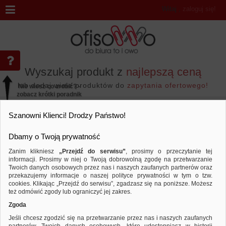
Witaj
,
zaloguj się!
Wyszukaj produkt z
najlepszą ceną
lub dodaj wiele produktów do
zapytania ofertowego!
Nie wiesz co zrobić? -
zobacz krótki poradnik
Przejdź do...
Szanowni Klienci! Drodzy Państwo!
Dbamy o Twoją prywatność
Zanim klikniesz
„Przejdź do serwisu”
, prosimy o przeczytanie tej
informacji. Prosimy w niej o Twoją dobrowolną zgodę na przetwarzanie
Marka LIPTON
Twoich danych osobowych przez nas i naszych zaufanych partnerów oraz
przekazujemy informacje o naszej polityce prywatności w tym o tzw.
Sortuj według
Porównaj
cookies. Klikając „Przejdź do serwisu”, zgadzasz się na poniższe. Możesz
też odmówić zgody lub ograniczyć jej zakres.
Zgoda
Jeśli chcesz zgodzić się na przetwarzanie przez nas i naszych zaufanych