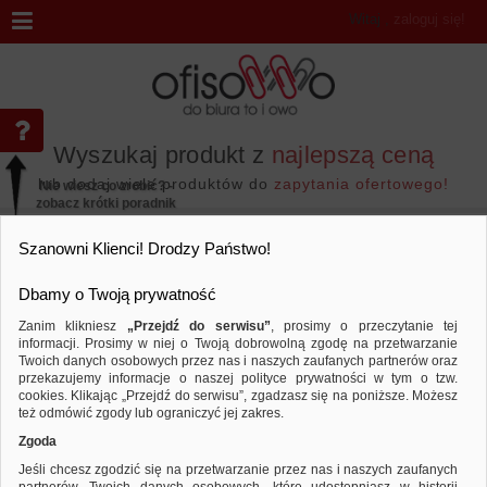
Witaj
,
zaloguj się!
Wyszukaj produkt z
najlepszą ceną
lub dodaj wiele produktów do
zapytania ofertowego!
Nie wiesz co zrobić? -
zobacz krótki poradnik
Przejdź do...
Szanowni Klienci! Drodzy Państwo!
Dbamy o Twoją prywatność
Zanim klikniesz
„Przejdź do serwisu”
, prosimy o przeczytanie tej
informacji. Prosimy w niej o Twoją dobrowolną zgodę na przetwarzanie
Marka SLICE
Twoich danych osobowych przez nas i naszych zaufanych partnerów oraz
przekazujemy informacje o naszej polityce prywatności w tym o tzw.
Sortuj według
Porównaj
cookies. Klikając „Przejdź do serwisu”, zgadzasz się na poniższe. Możesz
też odmówić zgody lub ograniczyć jej zakres.
Zgoda
Jeśli chcesz zgodzić się na przetwarzanie przez nas i naszych zaufanych