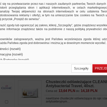
3,92 PLN
4,11 PLN
Cena od:
do:
ić się na przetwarzanie przez nas i naszych zaufanych partnerów, Twoich danych
storii przeglądania stron i aplikacji internetowych, w celach marketingowy
nawilżane chusteczki odświeżające Cleanic An
nalizę Twojej aktywności na stronach internetowych w celu ustalenia Twoi
dostosowania reklamy i oferty), w tym na umieszczanie tzw. cookies na Twoich u
j przycisk „Przejdź do serwisu”.
Chusteczki odświeżające CLEAN
razić zgody lub ograniczyć jej zakres, kliknij „Szczegóły”, gdzie znajdziesz wszelki
Antybacterial, 24szt.
 same informacje znajdziesz także na podstronie z naszą polityką prywatności o
4,97 PLN
4,97 PLN
Cena od:
do:
nawilżane chusteczki odświeżające do rąk i ci
owników zalogowanych, ważna jest Państwa wcześniejsza zgoda której udzie
antybakteryjnym…
 Każda Państwa zgoda jest dobrowolna i można ją w dowolnym momencie wycofać.
tności (rozwiń)
Chusteczki odświeżające CLEAN
rmacyjna (rozwiń)
Antybacterial Family, 60szt., białe
ch Partnerów (rozwiń)
6,96 PLN
8,89 PLN
Cena od:
do:
Szczegóły
PRZEJD
nawilżane chusteczki odświeżające do rąk i ci
Chusteczki odświeżające CLEAN
Antybacterial Travel, 40szt.
13,64 PLN
14,18 PLN
Cena od:
do:
nawilżane chusteczki odświeżające do rąk i ci
antybakteryjnym…