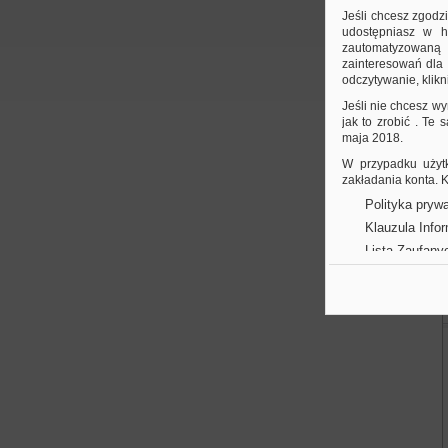
Jeśli chcesz zgodz
udostępniasz w hi
zautomatyzowaną a
zainteresowań dla 
odczytywanie, klikni
Jeśli nie chcesz wy
jak to zrobić . Te
maja 2018.
W przypadku użytk
zakładania konta.
Polityka prywa
Klauzula Info
Lista Zaufany