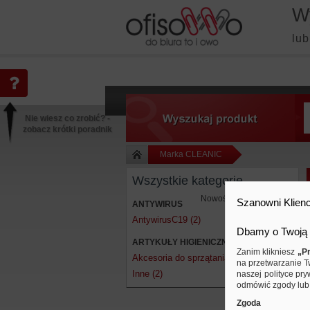
W
lub
Nie wiesz co zrobić? -
zobacz krótki poradnik
Marka CLEANIC
Wszystkie kategorie
Nowości
Szanowni Klienc
ANTYWIRUS
AntywirusC19 (2)
Dbamy o Twoją 
ARTYKUŁY HIGIENICZNE I DOZOWNIKI
Zanim klikniesz
„Pr
Akcesoria do sprzątania (5)
na przetwarzanie T
Inne (2)
naszej polityce pry
odmówić zgody lub 
Zgoda