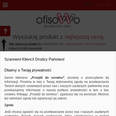
Witaj
,
zaloguj się!
Wyszukaj produkt z
najlepszą ceną
lub dodaj wiele produktów do
zapytania ofertowego!
Nie wiesz co zrobić? -
zobacz krótki poradnik
Przejdź do...
Szanowni Klienci! Drodzy Państwo!
Dbamy o Twoją prywatność
Zanim klikniesz
„Przejdź do serwisu”
, prosimy o przeczytanie tej
informacji. Prosimy w niej o Twoją dobrowolną zgodę na przetwarzanie
Marka LOYD
Twoich danych osobowych przez nas i naszych zaufanych partnerów oraz
przekazujemy informacje o naszej polityce prywatności w tym o tzw.
Sortuj według
Porównaj
cookies. Klikając „Przejdź do serwisu”, zgadzasz się na poniższe. Możesz
też odmówić zgody lub ograniczyć jej zakres.
Zgoda
Jeśli chcesz zgodzić się na przetwarzanie przez nas i naszych zaufanych