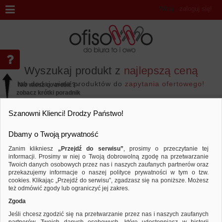
Witaj
,
zaloguj się!
Wyszukaj produkt z
najlepszą ceną
lub dodaj wiele produktów do
zapytania ofertowego!
Nie wiesz co zrobić? -
zobacz krótki poradnik
Przejdź do...
Szanowni Klienci! Drodzy Państwo!
Dbamy o Twoją prywatność
Zanim klikniesz
„Przejdź do serwisu”
, prosimy o przeczytanie tej
informacji. Prosimy w niej o Twoją dobrowolną zgodę na przetwarzanie
Marka MOKATE
Twoich danych osobowych przez nas i naszych zaufanych partnerów oraz
przekazujemy informacje o naszej polityce prywatności w tym o tzw.
Sortuj według
Porównaj
cookies. Klikając „Przejdź do serwisu”, zgadzasz się na poniższe. Możesz
też odmówić zgody lub ograniczyć jej zakres.
Zgoda
Jeśli chcesz zgodzić się na przetwarzanie przez nas i naszych zaufanych