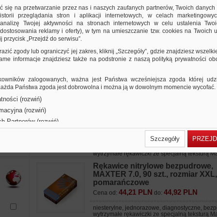
44,92 PLN
46,05 PLN
Cena od:
do:
ić się na przetwarzanie przez nas i naszych zaufanych partnerów, Twoich danych
storii przeglądania stron i aplikacji internetowych, w celach marketingowy
niesterylne, jednorazowe, diagnostyczne, be
nalizę Twojej aktywności na stronach internetowych w celu ustalenia Twoi
dostosowania reklamy i oferty), w tym na umieszczanie tzw. cookies na Twoich u
j przycisk „Przejdź do serwisu”.
Rękawice nitrylowe bezpudrowe,
razić zgody lub ograniczyć jej zakres, kliknij „Szczegóły”, gdzie znajdziesz wszelki
MAXTER 6.0, 100 szt., rozmiar M, 
 same informacje znajdziesz także na podstronie z naszą polityką prywatności o
44,92 PLN
46,05 PLN
Cena od:
do:
niesterylne, jednorazowe, diagnostyczne, be
owników zalogowanych, ważna jest Państwa wcześniejsza zgoda której udzie
 Każda Państwa zgoda jest dobrowolna i można ją w dowolnym momencie wycofać.
tności (rozwiń)
Rękawice nitrylowe bezpudrowe,
rmacyjna (rozwiń)
MAXTER 7.0, 100 szt., rozmiar M,
pomarańczowe
ch Partnerów (rozwiń)
44,21 PLN
44,92 PLN
Cena od:
do:
Szczegóły
PRZEJD
niesterylne, jednorazowe, diagnostyczne, bez
wytrzymałe rękawiczki ze specjalną teksturą 
Rękawice nitrylowe bezpudrowe,
MAXTER 7.0, 90 szt., rozmiar XXL,
pomarańczowe
44,21 PLN
44,92 PLN
Cena od:
do:
niesterylne, jednorazowe, diagnostyczne, bez
wytrzymałe rękawiczki ze specjalną teksturą 