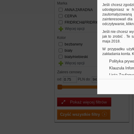
Marka
Jeśli chcesz zgodz
udostępniasz w hi
ANNA ZARADNA
zautomatyzowaną a
CERVA
zainteresowań dla 
FRIDRICH&FRIDRICH
odczytywanie, klikni
Więcej opcji
Jeśli nie chcesz wy
jak to zrobić . Te
kolor
maja 2018.
bezbarwny
W przypadku użytk
biały
zakładania konta.
biały/niebieski
Polityka prywa
Więcej opcji
Klauzula Info
Zakres cenowy
Lista Zaufany
od:
PLN do:
PLN
Pokaż więcej filtrów
Czyść wszystkie filtry