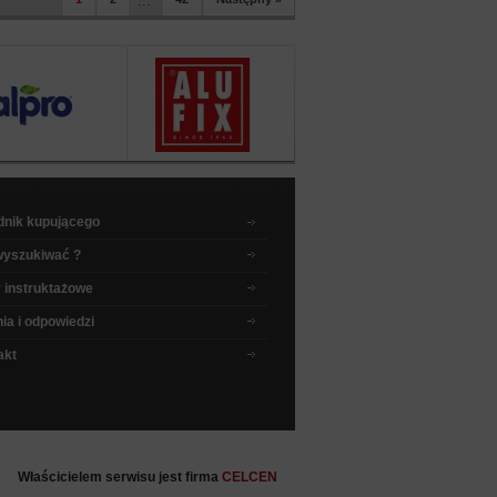
...
dnik kupującego
wyszukiwać ?
 instruktażowe
ia i odpowiedzi
akt
Właścicielem serwisu jest firma
CELCEN