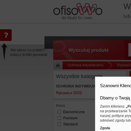
W
lub
Nie wiesz co zrobić? -
zobacz krótki poradnik
Ochrona indywidualna
Rękawi
Wszystkie kategorie
Szanowni Klienc
OCHRONA INDYWIDUALNA
Rękawice (503)
Dbamy o Twoją 
Klasa
Zanim klikniesz
„Pr
na przetwarzanie T
Ekonomiczne
naszej polityce pry
Premium
odmówić zgody lub 
Standard
Zgoda