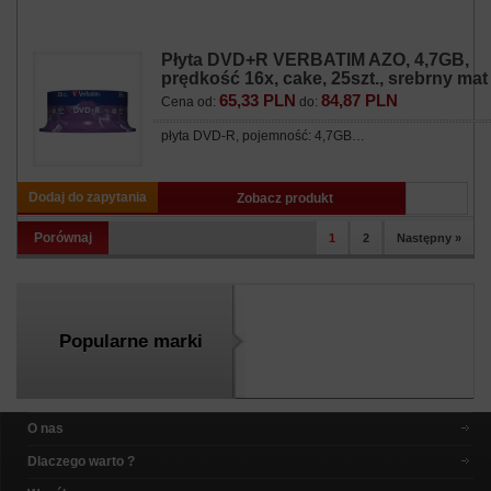
Płyta DVD+R VERBATIM AZO, 4,7GB,
prędkość 16x, cake, 25szt., srebrny mat
65,33 PLN
84,87 PLN
Cena od:
do:
płyta DVD-R, pojemność: 4,7GB…
Dodaj do zapytania
Zobacz produkt
Porównaj
1
2
Następny »
Popularne marki
O nas
Dlaczego warto ?