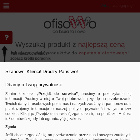
Witaj
,
zaloguj się!
Wyszukaj produkt z
najlepszą ceną
lub dodaj wiele produktów do
zapytania ofertowego!
Nie wiesz co zrobić? -
zobacz krótki poradnik
Przejdź do...
Szanowni Klienci! Drodzy Państwo!
Dbamy o Twoją prywatność
Zanim klikniesz
„Przejdź do serwisu”
, prosimy o przeczytanie tej
informacji. Prosimy w niej o Twoją dobrowolną zgodę na przetwarzanie
Akcesoria komputerowe
Nośniki danych
Twoich danych osobowych przez nas i naszych zaufanych partnerów oraz
przekazujemy informacje o naszej polityce prywatności w tym o tzw.
Sortuj według
Porównaj
cookies. Klikając „Przejdź do serwisu”, zgadzasz się na poniższe. Możesz
też odmówić zgody lub ograniczyć jej zakres.
Zgoda
Jeśli chcesz zgodzić się na przetwarzanie przez nas i naszych zaufanych