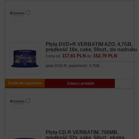
Płyta DVD+R VERBATIM AZO, 4,7GB,
prędkość 16x, cake, 50szt., do nadruku
117,61 PLN
152,79 PLN
Cena od:
do:
płyta DVD-R, pojemność: 4,7GB…
Dodaj do zapytania
Zobacz produkt
Płyta CD-R VERBATIM, 700MB,
prędkość 52x, cake, 50szt., ekstra