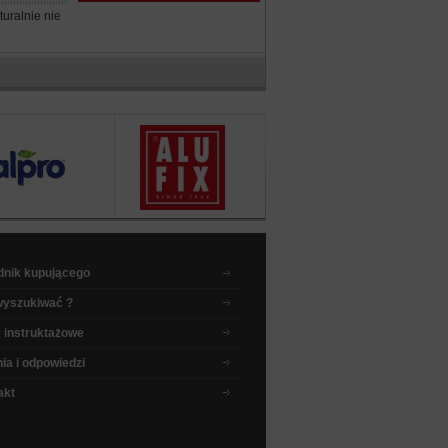
uralnie nie
dnik kupującego
wyszukiwać ?
 instruktażowe
ia i odpowiedzi
akt