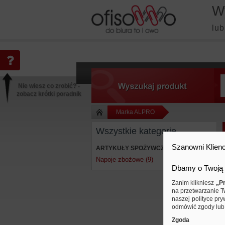
W
lub
Nie wiesz co zrobić? -
zobacz krótki poradnik
Marka ALPRO
Wszystkie kategorie
Nowości
Szanowni Klienc
ARTYKUŁY SPOŻYWCZE
Napoje zbożowe (9)
Dbamy o Twoją 
Zanim klikniesz
„Pr
na przetwarzanie T
naszej polityce pry
odmówić zgody lub 
Zgoda