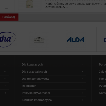
Napój roślinny sojowy o smaku waniliowym, nat
zawiera laktozy…
Porównaj
Dla kupujących
Pora
Dla sprzedających
Jak 
Dla reklamodawców
Filmy
Regulamin
Pytan
Polityka prywatności
Kont
Klauzula informacyjna