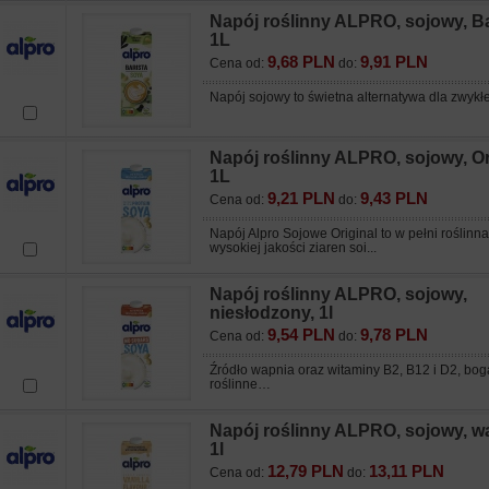
Napój roślinny ALPRO, sojowy, Ba
1L
9,68 PLN
9,91 PLN
Cena od:
do:
Napój sojowy to świetna alternatywa dla zwykłe
Napój roślinny ALPRO, sojowy, Or
1L
9,21 PLN
9,43 PLN
Cena od:
do:
Napój Alpro Sojowe Original to w pełni roślinn
wysokiej jakości ziaren soi...
Napój roślinny ALPRO, sojowy,
niesłodzony, 1l
9,54 PLN
9,78 PLN
Cena od:
do:
Źródło wapnia oraz witaminy B2, B12 i D2, bog
roślinne…
Napój roślinny ALPRO, sojowy, wa
1l
12,79 PLN
13,11 PLN
Cena od:
do: