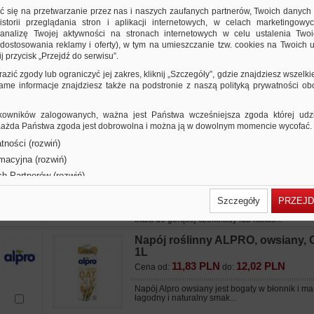
9,67 PLN
9,91 PLN
Cena od:
do:
ić się na przetwarzanie przez nas i naszych zaufanych partnerów, Twoich danych
storii przeglądania stron i aplikacji internetowych, w celach marketingowy
Napój owsiany to świetna alternatywa dla zwyk
nalizę Twojej aktywności na stronach internetowych w celu ustalenia Twoi
Idealnie sprawdzi się jako dodatek do kawy lu
gorącej czekolady lub kakao...
dostosowania reklamy i oferty), w tym na umieszczanie tzw. cookies na Twoich u
j przycisk „Przejdź do serwisu”.
Napój roślinny ALPRO, migdałowy
razić zgody lub ograniczyć jej zakres, kliknij „Szczegóły”, gdzie znajdziesz wszelki
barista, 750ml
 same informacje znajdziesz także na podstronie z naszą polityką prywatności o
9,67 PLN
9,91 PLN
Cena od:
do:
Napój migdałowy to świetna alternatywa dla z
owników zalogowanych, ważna jest Państwa wcześniejsza zgoda której udzie
mleka. Idealnie sprawdzi się jako dodatek do 
 Każda Państwa zgoda jest dobrowolna i można ją w dowolnym momencie wycofać.
baza do gorącej czekolady lub kakao...
tności (rozwiń)
Napój roślinny ALPRO, kokosowo
rmacyjna (rozwiń)
sojowy, barista, 750ml
ch Partnerów (rozwiń)
9,98 PLN
10,23 PLN
Cena od:
do:
Szczegóły
PRZEJD
Napój kokosowy to świetna alternatywa dla zw
mleka. Idealnie sprawdzi się jako dodatek do 
baza do gorącej czekolady lub kakao...
Napój roślinny ALPRO, owsiany, O
1L
11,83 PLN
12,02 PLN
Cena od:
do:
Napój Alpro owsiany jest bogaty w błonnik i ma
łagodny i naturalny smak...