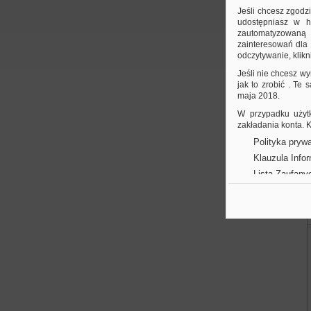
Jeśli chcesz zgodz
udostępniasz w hi
zautomatyzowaną a
zainteresowań dla 
odczytywanie, klikni
Jeśli nie chcesz wy
jak to zrobić . Te
maja 2018.
W przypadku użytk
zakładania konta.
Polityka prywa
Klauzula Info
Lista Zaufany