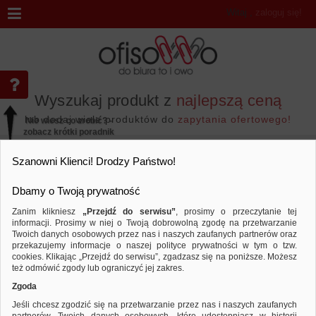
Witaj
,
zaloguj się!
Wyszukaj produkt z
najlepszą ceną
lub dodaj wiele produktów do
zapytania ofertowego!
Nie wiesz co zrobić? -
zobacz krótki poradnik
Przejdź do...
Szanowni Klienci! Drodzy Państwo!
Dbamy o Twoją prywatność
Zanim klikniesz
„Przejdź do serwisu”
, prosimy o przeczytanie tej
informacji. Prosimy w niej o Twoją dobrowolną zgodę na przetwarzanie
Marka BRUSHME
Twoich danych osobowych przez nas i naszych zaufanych partnerów oraz
przekazujemy informacje o naszej polityce prywatności w tym o tzw.
Sortuj według
Porównaj
cookies. Klikając „Przejdź do serwisu”, zgadzasz się na poniższe. Możesz
też odmówić zgody lub ograniczyć jej zakres.
Zgoda
Jeśli chcesz zgodzić się na przetwarzanie przez nas i naszych zaufanych