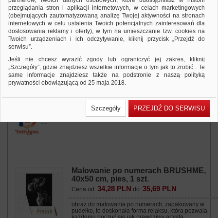
partnerów, Twoich danych osobowych, które udostępniasz w historii
przeglądania stron i aplikacji internetowych, w celach marketingowych
(obejmujących zautomatyzowaną analizę Twojej aktywności na stronach
internetowych w celu ustalenia Twoich potencjalnych zainteresowań dla
dostosowania reklamy i oferty), w tym na umieszczanie tzw. cookies na
Malowanie po numerach BRUSHME,
Twoich urządzeniach i ich odczytywanie, kliknij przycisk „Przejdź do
40x50 cm, bukiet delikatnych róż, 1 szt.
serwisu”.
34,28 PLN
35,69 PLN
Cena od:
do:
Jeśli nie chcesz wyrazić zgody lub ograniczyć jej zakres, kliknij
obraz do malowania po numerach, zapakowany w
„Szczegóły”, gdzie znajdziesz wszelkie informacje o tym jak to zrobić . Te
pudełko, to doskonała forma relaksu, która pozwala
same informacje znajdziesz także na podstronie z naszą polityką
każdemu poczuć się jak prawdziwy artysta…
prywatności obowiązującą od 25 maja 2018.
Dodaj do zapytania
Zobacz produkt
W przypadku użytkowników zalogowanych, ważna jest Państwa
wcześniejsza zgoda której udzieliliście podczas zakładania konta. Każda
Szczegóły
PRZEJDŹ DO SERWISU
Państwa zgoda jest dobrowolna i można ją w dowolnym momencie
wycofać.
Polityka prywatności (rozwiń)
Klauzula Informacyjna (rozwiń)
Lista Zaufanych Partnerów (rozwiń)
Malowanie po numerach BRUSHME,
40x50 cm, pies, 1 szt.
34,28 PLN
35,69 PLN
Cena od:
do:
obraz do malowania po numerach, zapakowany w
pudełko, to doskonała forma relaksu, która pozwala
każdemu poczuć się jak prawdziwy artysta…