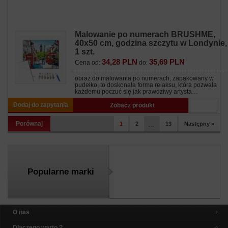
Malowanie po numerach BRUSHME,
40x50 cm, godzina szczytu w Londynie,
1 szt.
34,28 PLN
35,69 PLN
Cena od:
do:
obraz do malowania po numerach, zapakowany w
pudełko, to doskonała forma relaksu, która pozwala
każdemu poczuć się jak prawdziwy artysta…
Dodaj do zapytania
Zobacz produkt
Porównaj
1
2
...
13
Następny »
Popularne marki
O nas
Dlaczego warto ?