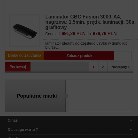
Laminator GBC Fusion 3000, A4,
nagrzew.: 1,5min, prędk. laminacji: 30s,
grafitowy
691,26 PLN
976,76 PLN
Cena od:
do:
laminator idealny do częstego użytku w domu lub
biurze…
Dodaj do zapytania
Zobacz produkt
Porównaj
1
2
Następny »
Popularne marki
O nas
Dlaczego warto ?