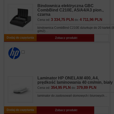
Bindownica elektryczna GBC
CombBind C210E, A5/A4/A3 pion.,
czarna
3 334,75 PLN
4 711,96 PLN
Cena od:
do:
bindownica CombBind C210E dziurkuje do 20 kartek (
g/m2)…
Dodaj do zapytania
Zobacz produkt
Laminator HP ONELAM 400, A4,
prędkość laminowania 40 cm/min, biały
354,95 PLN
379,89 PLN
Cena od:
do:
laminator do zastosowań domowych i biurowych…
Dodaj do zapytania
Zobacz produkt