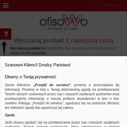
Witaj
,
zaloguj się!
Wyszukaj produkt z
najlepszą ceną
lub dodaj wiele produktów do
zapytania ofertowego!
Nie wiesz co zrobić? -
zobacz krótki poradnik
Przejdź do...
Szanowni Klienci! Drodzy Państwo!
Dbamy o Twoją prywatność
Zanim klikniesz
„Przejdź do serwisu”
, prosimy o przeczytanie tej
informacji. Prosimy w niej o Twoją dobrowolną zgodę na przetwarzanie
Urządzenia i maszyny biurowe
Laminacja 
Twoich danych osobowych przez nas i naszych zaufanych partnerów oraz
przekazujemy informacje o naszej polityce prywatności w tym o tzw.
Sortuj według
Porównaj
cookies. Klikając „Przejdź do serwisu”, zgadzasz się na poniższe. Możesz
też odmówić zgody lub ograniczyć jej zakres.
Zgoda
Jeśli chcesz zgodzić się na przetwarzanie przez nas i naszych zaufanych