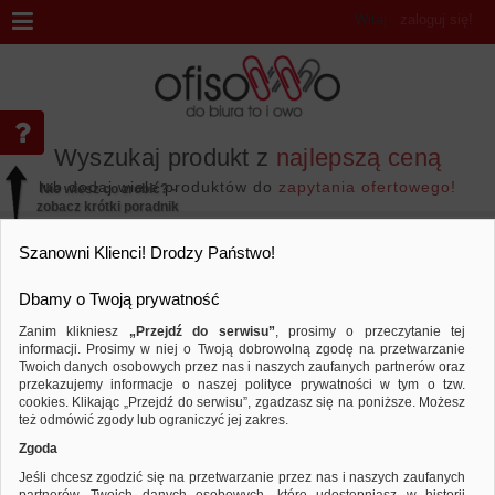
Witaj
,
zaloguj się!
Wyszukaj produkt z
najlepszą ceną
lub dodaj wiele produktów do
zapytania ofertowego!
Nie wiesz co zrobić? -
zobacz krótki poradnik
Przejdź do...
Szanowni Klienci! Drodzy Państwo!
Dbamy o Twoją prywatność
Zanim klikniesz
„Przejdź do serwisu”
, prosimy o przeczytanie tej
informacji. Prosimy w niej o Twoją dobrowolną zgodę na przetwarzanie
Marka ORBIT
Twoich danych osobowych przez nas i naszych zaufanych partnerów oraz
przekazujemy informacje o naszej polityce prywatności w tym o tzw.
Sortuj według
Porównaj
cookies. Klikając „Przejdź do serwisu”, zgadzasz się na poniższe. Możesz
też odmówić zgody lub ograniczyć jej zakres.
Zgoda
Jeśli chcesz zgodzić się na przetwarzanie przez nas i naszych zaufanych