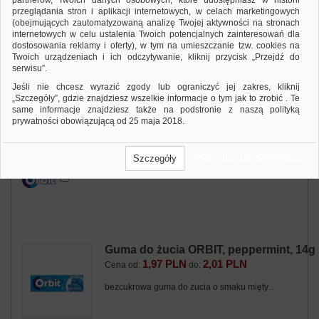
partnerów, Twoich danych osobowych, które udostępniasz w historii
przeglądania stron i aplikacji internetowych, w celach marketingowych
(obejmujących zautomatyzowaną analizę Twojej aktywności na stronach
internetowych w celu ustalenia Twoich potencjalnych zainteresowań dla
dostosowania reklamy i oferty), w tym na umieszczanie tzw. cookies na
Guma do żucia ORBIT, jabłko, 14g
Twoich urządzeniach i ich odczytywanie, kliknij przycisk „Przejdź do
2,17 PLN
2,22 PLN
Cena od:
do:
serwisu”.
bezcukrowa guma do żucia o smaku jabłkowym…
Jeśli nie chcesz wyrazić zgody lub ograniczyć jej zakres, kliknij
„Szczegóły”, gdzie znajdziesz wszelkie informacje o tym jak to zrobić . Te
same informacje znajdziesz także na podstronie z naszą polityką
prywatności obowiązującą od 25 maja 2018.
Dodaj do zapytania
Zobacz produkt
W przypadku użytkowników zalogowanych, ważna jest Państwa
wcześniejsza zgoda której udzieliliście podczas zakładania konta. Każda
Szczegóły
PRZEJDŹ DO SERWISU
Państwa zgoda jest dobrowolna i można ją w dowolnym momencie
wycofać.
Polityka prywatności (rozwiń)
Klauzula Informacyjna (rozwiń)
Lista Zaufanych Partnerów (rozwiń)
Guma do żucia ORBIT, peppermint, 14g
1,97 PLN
2,01 PLN
Cena od:
do:
bezcukrowa guma do żucia o smaku mięty…