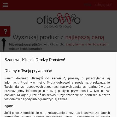
Witaj
,
zaloguj się!
Wyszukaj produkt z
najlepszą ceną
lub dodaj wiele produktów do
zapytania ofertowego!
Nie wiesz co zrobić? -
zobacz krótki poradnik
Przejdź do...
Szanowni Klienci! Drodzy Państwo!
Dbamy o Twoją prywatność
Zanim klikniesz
„Przejdź do serwisu”
, prosimy o przeczytanie tej
informacji. Prosimy w niej o Twoją dobrowolną zgodę na przetwarzanie
Artykuły higieniczne i dozowniki
Kremy
Twoich danych osobowych przez nas i naszych zaufanych partnerów oraz
przekazujemy informacje o naszej polityce prywatności w tym o tzw.
Sortuj według
Porównaj
cookies. Klikając „Przejdź do serwisu”, zgadzasz się na poniższe. Możesz
też odmówić zgody lub ograniczyć jej zakres.
Zgoda
Jeśli chcesz zgodzić się na przetwarzanie przez nas i naszych zaufanych