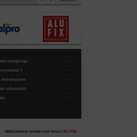
dnik kupującego
wyszukiwać ?
 instruktażowe
ia i odpowiedzi
akt
Właścicielem serwisu jest firma
CELCEN