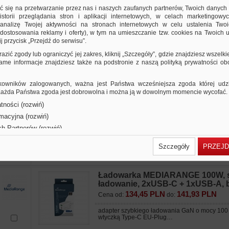
61,32 PLN
64,72 PLN
Cena od:
do:
ić się na przetwarzanie przez nas i naszych zaufanych partnerów, Twoich danych
storii przeglądania stron i aplikacji internetowych, w celach marketingowy
adapter szybkiego ładowania GaN o mocy 45W,
nalizę Twojej aktywności na stronach internetowych w celu ustalenia Twoi
Type-C EU-Plug…
dostosowania reklamy i oferty), w tym na umieszczanie tzw. cookies na Twoich u
j przycisk „Przejdź do serwisu”.
Ładowarka MEDIARANGE 12W, sz
razić zgody lub ograniczyć jej zakres, kliknij „Szczegóły”, gdzie znajdziesz wszelki
ładowanie, 2xUSB-A, biały
 same informacje znajdziesz także na podstronie z naszą polityką prywatności o
22,80 PLN
24,07 PLN
Cena od:
do:
adapter szybkiego ładowania 12W, z wtyczką 
owników zalogowanych, ważna jest Państwa wcześniejsza zgoda której udzie
Plug…
 Każda Państwa zgoda jest dobrowolna i można ją w dowolnym momencie wycofać.
tności (rozwiń)
Ładowarka MEDIARANGE 65W, sz
rmacyjna (rozwiń)
ładowanie, 2xUSB-C + 1xUSB-A, b
ch Partnerów (rozwiń)
79,00 PLN
83,39 PLN
Cena od:
do:
Szczegóły
PRZEJD
adapter szybkiego ładowania GaN o mocy 65W,
Type-C EU-Plug…
Ładowarka MEDIARANGE 100W, s
ładowanie, 2xUSB-C + 1xUSB-A, b
134,45 PLN
141,93 PLN
Cena od:
do:
adapter szybkiego ładowania GaN o mocy 100
wtyczką Type-C EU-Plug…