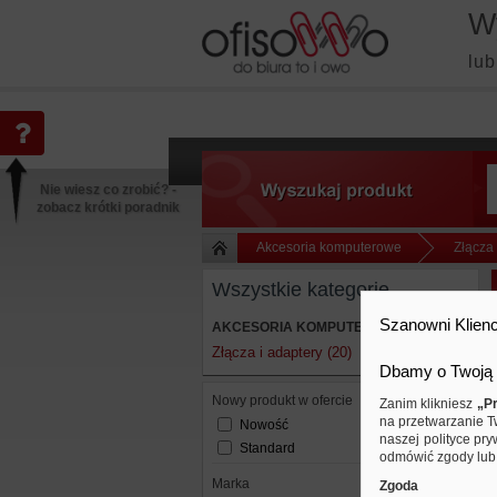
W
lub
Nie wiesz co zrobić? -
zobacz krótki poradnik
Akcesoria komputerowe
Złącza 
Wszystkie kategorie
Szanowni Klienc
AKCESORIA KOMPUTEROWE
Złącza i adaptery (20)
Dbamy o Twoją 
Nowy produkt w ofercie
Zanim klikniesz
„Pr
na przetwarzanie T
Nowość
naszej polityce pry
Standard
odmówić zgody lub 
Marka
Zgoda