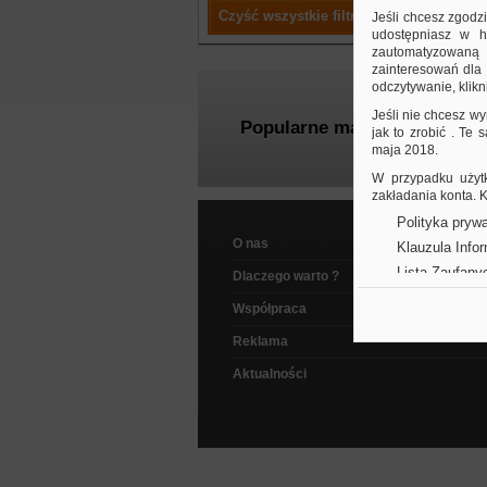
Czyść wszystkie filtry
Jeśli chcesz zgodz
udostępniasz w hi
zautomatyzowaną a
zainteresowań dla 
odczytywanie, klikni
Jeśli nie chcesz wy
Popularne marki
jak to zrobić . Te
maja 2018.
W przypadku użytk
zakładania konta.
Polityka prywa
O nas
Klauzula Info
Lista Zaufany
Dlaczego warto ?
Współpraca
Reklama
Aktualności