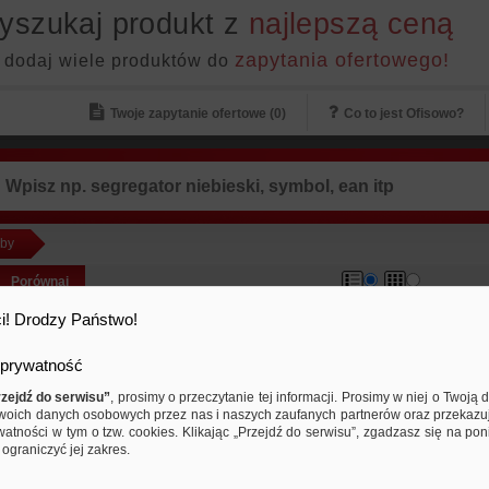
yszukaj produkt z
najlepszą ceną
zapytania ofertowego!
 dodaj wiele produktów do
Twoje zapytanie ofertowe (
0
)
Co to jest Ofisowo?
by
Porównaj
Plomba zabezpieczająca do
i! Drodzy Państwo!
segregatorów NEW BINDER MOX
czerwona
prywatność
0,90 PLN
0,97 PLN
Cena od:
do:
zejdź do serwisu”
, prosimy o przeczytanie tej informacji. Prosimy w niej o Twoj
...
woich danych osobowych przez nas i naszych zaufanych partnerów oraz przekazu
watności w tym o tzw. cookies. Klikając „Przejdź do serwisu”, zgadzasz się na po
ograniczyć jej zakres.
Porównaj