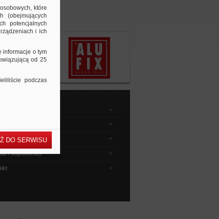
 osobowych, które
ch (obejmujących
ch potencjalnych
rządzeniach i ich
e informacje o tym
bowiązującą od 25
liliście podczas
dnik kupującego
wyszukiwać ?
 instruktażowe
Ź DO SERWISU
ia i odpowiedzi
akt