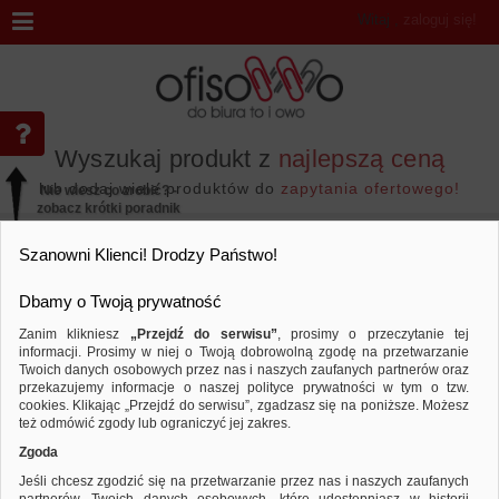
Witaj
,
zaloguj się!
Wyszukaj produkt z
najlepszą ceną
lub dodaj wiele produktów do
zapytania ofertowego!
Nie wiesz co zrobić? -
zobacz krótki poradnik
Przejdź do...
Szanowni Klienci! Drodzy Państwo!
Dbamy o Twoją prywatność
Zanim klikniesz
„Przejdź do serwisu”
, prosimy o przeczytanie tej
informacji. Prosimy w niej o Twoją dobrowolną zgodę na przetwarzanie
Marka EMEKO
Twoich danych osobowych przez nas i naszych zaufanych partnerów oraz
przekazujemy informacje o naszej polityce prywatności w tym o tzw.
Sortuj według
Porównaj
cookies. Klikając „Przejdź do serwisu”, zgadzasz się na poniższe. Możesz
też odmówić zgody lub ograniczyć jej zakres.
Zgoda
Jeśli chcesz zgodzić się na przetwarzanie przez nas i naszych zaufanych