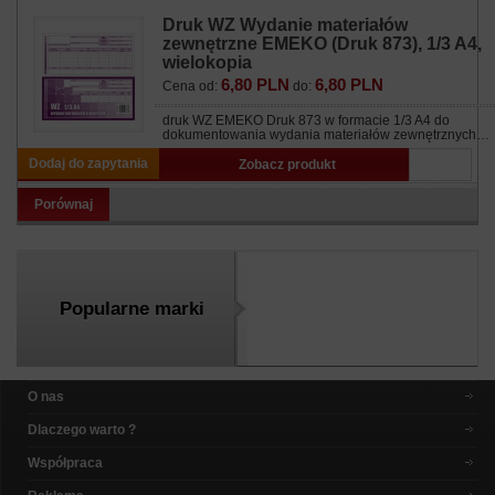
Druk WZ Wydanie materiałów
zewnętrzne EMEKO (Druk 873), 1/3 A4,
wielokopia
6,80 PLN
6,80 PLN
Cena od:
do:
druk WZ EMEKO Druk 873 w formacie 1/3 A4 do
dokumentowania wydania materiałów zewnętrznych…
Dodaj do zapytania
Zobacz produkt
Porównaj
Popularne marki
O nas
Dlaczego warto ?
Współpraca