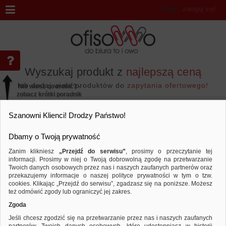
Witaj
,
zaloguj się!
Wyszukaj produkt z
najlepszą ceną
lub dodaj wiele produktów do
zapytania ofertowego!
Nie wiesz co zrobić? -
zobacz krótki poradnik
Przejdź do...
Szanowni Klienci! Drodzy Państwo!
Dbamy o Twoją prywatność
Zanim klikniesz
„Przejdź do serwisu”
, prosimy o przeczytanie tej
informacji. Prosimy w niej o Twoją dobrowolną zgodę na przetwarzanie
Ochrona indywidualna
Ochrona słuchu
Twoich danych osobowych przez nas i naszych zaufanych partnerów oraz
przekazujemy informacje o naszej polityce prywatności w tym o tzw.
Sortuj według
Porównaj
cookies. Klikając „Przejdź do serwisu”, zgadzasz się na poniższe. Możesz
też odmówić zgody lub ograniczyć jej zakres.
Zgoda
Jeśli chcesz zgodzić się na przetwarzanie przez nas i naszych zaufanych