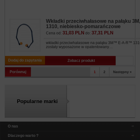
Wkładki przeciwhałasowe na pałąku 3M
1310, niebiesko-pomarańczowe
31,03 PLN
37,31 PLN
Cena od:
do:
wkładki przeciwhałasowe na pałąku 3M™ E-A-R™ 131
zostały wyposażone w opatentowany…
Dodaj do zapytania
Zobacz produkt
Porównaj
1
2
Następny »
Popularne marki
O nas
Dlaczego warto ?