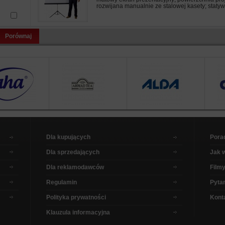
rozwijana manualnie ze stalowej kasety; statyw 
Porównaj
Dla kupujących
Pora
Dla sprzedających
Jak 
Dla reklamodawców
Filmy
Regulamin
Pytan
Polityka prywatności
Kont
Klauzula informacyjna