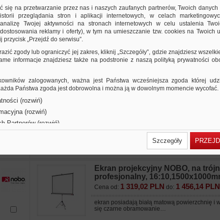
2 197,01 PLN
2 425,39 PLN
Cena od:
do:
ić się na przetwarzanie przez nas i naszych zaufanych partnerów, Twoich danych
storii przeglądania stron i aplikacji internetowych, w celach marketingowy
doskonała biała matowa powierzchnia ekranó
nalizę Twojej aktywności na stronach internetowych w celu ustalenia Twoi
wyraźny i szczegółowy obraz…
dostosowania reklamy i oferty), w tym na umieszczanie tzw. cookies na Twoich u
j przycisk „Przejdź do serwisu”.
Ekran projekcyjny NOBO, ścienny
razić zgody lub ograniczyć jej zakres, kliknij „Szczegóły”, gdzie znajdziesz wszelki
4:3,2000x1513mm, biały
 same informacje znajdziesz także na podstronie z naszą polityką prywatności o
1 952,10 PLN
2 155,02 PLN
Cena od:
do:
doskonała biała matowa powierzchnia ekranó
owników zalogowanych, ważna jest Państwa wcześniejsza zgoda której udzie
wyraźny i szczegółowy obraz…
 Każda Państwa zgoda jest dobrowolna i można ją w dowolnym momencie wycofać.
tności (rozwiń)
Ekran projekcyjny NOBO, ścienny
rmacyjna (rozwiń)
4:3,2400x1813mm, biały
ch Partnerów (rozwiń)
2 199,83 PLN
2 428,51 PLN
Cena od:
do:
Szczegóły
PRZEJD
doskonała biała matowa powierzchnia ekranó
wyraźny i szczegółowy obraz…
Ekran projekcyjny NOBO, na trój
profesjonalny, 16:10,1500x1000mm
1 319,02 PLN
1 456,14 PLN
Cena od:
do:
ekran posiadają białą matową powierzchnię i 
się czarne obramowanie…