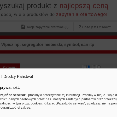
yszukaj produkt z
najlepszą ceną
zapytania ofertowego!
 dodaj wiele produktów do
Twoje zapytanie ofertowe (
0
)
Co to jest Ofisowo?
Porównaj
Ekran ścienny BI-OFFICE, 152x1
i! Drodzy Państwo!
352,20 PLN
457,54 PLN
Cena od:
do:
prywatność
matowy ekran prezentacyjny; powierzchnia pro
rozwijana manualnie ze stalowej kasety; system 
zejdź do serwisu”
, prosimy o przeczytanie tej informacji. Prosimy w niej o Twoj
woich danych osobowych przez nas i naszych zaufanych partnerów oraz przekazu
watności w tym o tzw. cookies. Klikając „Przejdź do serwisu”, zgadzasz się na po
ograniczyć jej zakres.
Ekran projekcyjny NOBO, na trój
4:3,2000x1513mm, biały