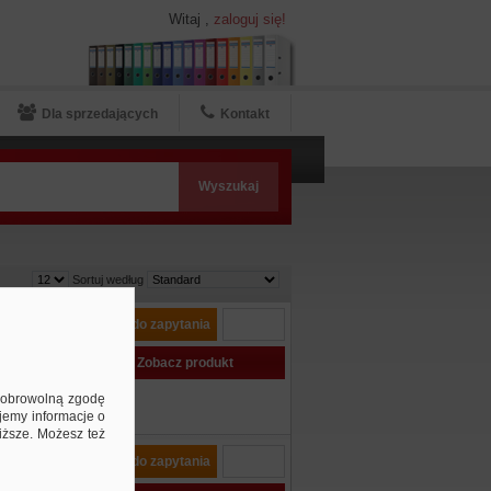
Witaj
,
zaloguj się!
Dla sprzedających
Kontakt
Sortuj według
52cm
Dodaj do zapytania
Zobacz produkt
jekcyjna
...
ą dobrowolną zgodę
jemy informacje o
niższe. Możesz też
nogu,
Dodaj do zapytania