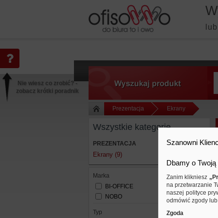
W
lub
Nie wiesz co zrobić? -
zobacz krótki poradnik
Prezentacja
Ekrany
Wszystkie kategorie
Szanowni Klienc
PREZENTACJA
Ekrany (9)
Dbamy o Twoją 
Marka
Zanim klikniesz
„Pr
na przetwarzanie T
BI-OFFICE
naszej polityce pry
NOBO
odmówić zgody lub 
typ
Zgoda