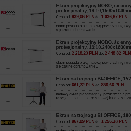
Ekran projekcyjny NOBO, ścienny
profesjonalny, 16:10,1500x1040mm
939,06 PLN
1 036,67 PLN
Cena od:
do:
ekran posiada białą matową powierzchnię i wy
się czarne obramowanie…
Ekran projekcyjny NOBO, ścienny
profesjonalny, 16:10,2400x1600mm
2 218,23 PLN
2 448,82 PLN
Cena od:
do:
ekran posiada białą matową powierzchnię i wy
się czarne obramowanie...
Ekran na trójnogu BI-OFFICE, 1
661,72 PLN
859,66 PLN
Cena od:
do:
matowy ekran prezentacyjny; powierzchnia pro
rozwijana manualnie ze stalowej kasety; statyw 
Ekran na trójnogu BI-OFFICE, 1
967,09 PLN
1 256,38 PLN
Cena od:
do:
matowy ekran prezentacyjny; powierzchnia pro