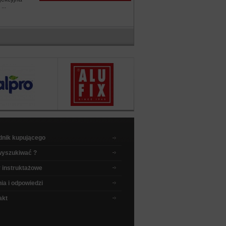
...
dnik kupującego
wyszukiwać ?
 instruktażowe
ia i odpowiedzi
akt