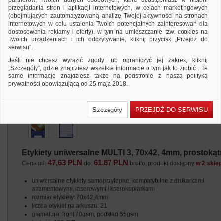
partnerów, Twoich danych osobowych, które udostępniasz w historii
przeglądania stron i aplikacji internetowych, w celach marketingowych
(obejmujących zautomatyzowaną analizę Twojej aktywności na stronach
internetowych w celu ustalenia Twoich potencjalnych zainteresowań dla
dostosowania reklamy i oferty), w tym na umieszczanie tzw. cookies na
Twoich urządzeniach i ich odczytywanie, kliknij przycisk „Przejdź do
serwisu”.
Jeśli nie chcesz wyrazić zgody lub ograniczyć jej zakres, kliknij
„Szczegóły”, gdzie znajdziesz wszelkie informacje o tym jak to zrobić . Te
same informacje znajdziesz także na podstronie z naszą polityką
prywatności obowiązującą od 25 maja 2018.
W przypadku użytkowników zalogowanych, ważna jest Państwa
wcześniejsza zgoda której udzieliliście podczas zakładania konta. Każda
Szczegóły
PRZEJDŹ DO SERWISU
Państwa zgoda jest dobrowolna i można ją w dowolnym momencie
wycofać.
Polityka prywatności (rozwiń)
Klauzula Informacyjna (rozwiń)
Etykiety uniwersalne MULTI 3, 70x42, 4mm, prostokątn
Lista Zaufanych Partnerów (rozwiń)
47,63 PLN
61,87 PLN
Cena od:
do:
brutto, produkt dostępny
w 2 skle
uniwersalne etykiety samoprzylepne, kompatybilne z drukarkami
atramentowymi, laserowymi i kserokopiarkami
rozmiar etykiety: 70x42,4mm
liczba etykiet na arkuszu: 21
gramatura: front 70gsm, podkład 55gsm