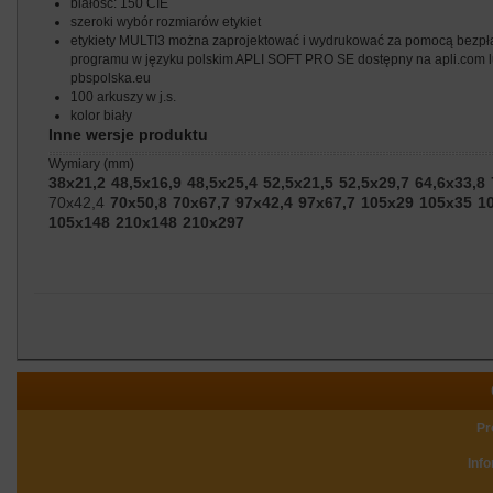
białość: 150 CIE
szeroki wybór rozmiarów etykiet
etykiety MULTI3 można zaprojektować i wydrukować za pomocą bezpł
programu w języku polskim APLI SOFT PRO SE dostępny na apli.com 
pbspolska.eu
100 arkuszy w j.s.
kolor biały
Inne wersje produktu
wymiary (mm)
38x21,2
48,5x16,9
48,5x25,4
52,5x21,5
52,5x29,7
64,6x33,8
70x42,4
70x50,8
70x67,7
97x42,4
97x67,7
105x29
105x35
1
105x148
210x148
210x297
Pr
Inf