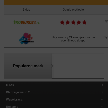
Sklep
Opinia o sklepie
Ety
Użytkownicy Ofisowo jeszcze nie
Ety
ocenili tego sklepu
Popularne marki
O nas
Dlaczego warto ?
Współpraca
Reklama