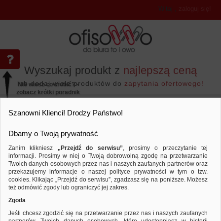
Witaj
,
zaloguj się!
Wyszukaj produkt z
najlepszą ceną
lub dodaj wiele produktów do
zapytania ofertowego!
Nie wiesz co zrobić? -
zobacz krótki poradnik
Przejdź do...
Szanowni Klienci! Drodzy Państwo!
Dbamy o Twoją prywatność
Zanim klikniesz
„Przejdź do serwisu”
, prosimy o przeczytanie tej
informacji. Prosimy w niej o Twoją dobrowolną zgodę na przetwarzanie
Twoich danych osobowych przez nas i naszych zaufanych partnerów oraz
przekazujemy informacje o naszej polityce prywatności w tym o tzw.
Papier i etykiety
Etykiety samoprzylepne
Porównaj produkt:
Etykiety uniwersalne MULTI 3, 70x42
cookies. Klikając „Przejdź do serwisu”, zgadzasz się na poniższe. Możesz
ark.
też odmówić zgody lub ograniczyć jej zakres.
Zgoda
Jeśli chcesz zgodzić się na przetwarzanie przez nas i naszych zaufanych