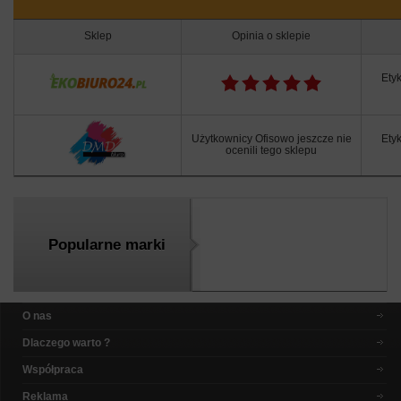
Sklep
Opinia o sklepie
Ety
Użytkownicy Ofisowo jeszcze nie
Ety
ocenili tego sklepu
Popularne marki
O nas
Dlaczego warto ?
Współpraca
Reklama