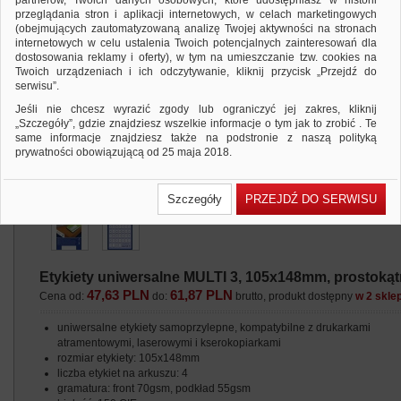
partnerów, Twoich danych osobowych, które udostępniasz w historii
przeglądania stron i aplikacji internetowych, w celach marketingowych
(obejmujących zautomatyzowaną analizę Twojej aktywności na stronach
internetowych w celu ustalenia Twoich potencjalnych zainteresowań dla
dostosowania reklamy i oferty), w tym na umieszczanie tzw. cookies na
Twoich urządzeniach i ich odczytywanie, kliknij przycisk „Przejdź do
serwisu”.
Jeśli nie chcesz wyrazić zgody lub ograniczyć jej zakres, kliknij
„Szczegóły”, gdzie znajdziesz wszelkie informacje o tym jak to zrobić . Te
same informacje znajdziesz także na podstronie z naszą polityką
prywatności obowiązującą od 25 maja 2018.
W przypadku użytkowników zalogowanych, ważna jest Państwa
wcześniejsza zgoda której udzieliliście podczas zakładania konta. Każda
Szczegóły
PRZEJDŹ DO SERWISU
Państwa zgoda jest dobrowolna i można ją w dowolnym momencie
wycofać.
Polityka prywatności (rozwiń)
Klauzula Informacyjna (rozwiń)
Etykiety uniwersalne MULTI 3, 105x148mm, prostokątne
Lista Zaufanych Partnerów (rozwiń)
47,63 PLN
61,87 PLN
Cena od:
do:
brutto, produkt dostępny
w 2 skle
uniwersalne etykiety samoprzylepne, kompatybilne z drukarkami
atramentowymi, laserowymi i kserokopiarkami
rozmiar etykiety: 105x148mm
liczba etykiet na arkuszu: 4
gramatura: front 70gsm, podkład 55gsm