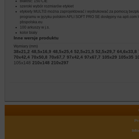
białość: 150 CIE
szeroki wybór rozmiarów etykiet
etykiety MULTI3 można zaprojektować i wydrukować za pomocą bezpł
programu w języku polskim APLI SOFT PRO SE dostępny na apli.com 
pbspolska.eu
100 arkuszy w j.s.
kolor biały
Inne wersje produktu
wymiary (mm)
38x21,2
48,5x16,9
48,5x25,4
52,5x21,5
52,5x29,7
64,6x33,8
70x42,4
70x50,8
70x67,7
97x42,4
97x67,7
105x29
105x35
1
105x148
210x148
210x297
Pr
Inf