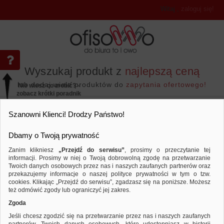
Witaj
,
zaloguj się!
Wyszukaj produkt z
najlepszą ceną
lub dodaj wiele produktów do
zapytania ofertowego!
Nie wiesz co zrobić? -
zobacz krótki poradnik
Przejdź do...
Szanowni Klienci! Drodzy Państwo!
Dbamy o Twoją prywatność
Zanim klikniesz
„Przejdź do serwisu”
, prosimy o przeczytanie tej
informacji. Prosimy w niej o Twoją dobrowolną zgodę na przetwarzanie
Twoich danych osobowych przez nas i naszych zaufanych partnerów oraz
przekazujemy informacje o naszej polityce prywatności w tym o tzw.
Papier i etykiety
Etykiety samoprzylepne
Porównaj produkt:
Etykiety uniwersalne MULTI 3, 105x
cookies. Klikając „Przejdź do serwisu”, zgadzasz się na poniższe. Możesz
ark.
też odmówić zgody lub ograniczyć jej zakres.
Zgoda
Jeśli chcesz zgodzić się na przetwarzanie przez nas i naszych zaufanych