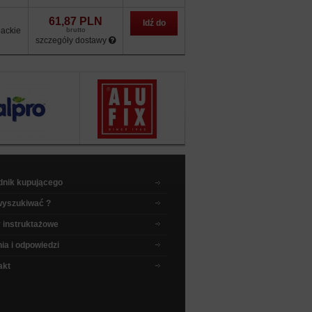
sklepu
61,87 PLN
Idź do
ackie
brutto
szczegóły dostawy
sklepu
dnik kupującego
wyszukiwać ?
 instruktażowe
ia i odpowiedzi
akt