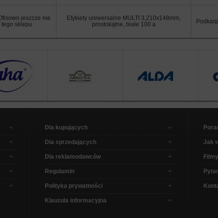
Ofisowo jeszcze nie
Etykiety uniwersalne MULTI 3,210x148mm,
Podkarp
i tego sklepu
prostokątne, białe 100 a
Dla kupujących
Pora
Dla sprzedających
Jak 
Dla reklamodawców
Filmy
Regulamin
Pytan
Polityka prywatności
Kont
Klauzula informacyjna