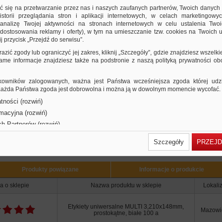
zeroki wybór rozmiarów etykiet
ić się na przetwarzanie przez nas i naszych zaufanych partnerów, Twoich danych
tykiety MULTI3 można zaprojektować i wydrukować za pomocą bezpłatnego
storii przeglądania stron i aplikacji internetowych, w celach marketingowy
nalizę Twojej aktywności na stronach internetowych w celu ustalenia Twoi
rogramu w języku polskim APLI SOFT PRO SE dostępny na apli.com lub
dostosowania reklamy i oferty), w tym na umieszczanie tzw. cookies na Twoich u
bspolska.eu
j przycisk „Przejdź do serwisu”.
00 arkuszy w j.s.
olor biały
razić zgody lub ograniczyć jej zakres, kliknij „Szczegóły”, gdzie znajdziesz wszelki
e wersje produktu
 same informacje znajdziesz także na podstronie z naszą polityką prywatności o
iary (mm)
21,2
48,5x16,9
48,5x25,4
52,5x21,5
52,5x29,7
64,6x33,8
70x16,9
70
owników zalogowanych, ważna jest Państwa wcześniejsza zgoda której udzie
42,4
70x50,8
70x67,7
97x42,4
97x67,7
105x29
105x35
105x37
105x
 Każda Państwa zgoda jest dobrowolna i można ją w dowolnym momencie wycofać.
x148
210x148
210x297
tności (rozwiń)
rmacyjna (rozwiń)
ch Partnerów (rozwiń)
Użytkownicy Ofis
Szczegóły
PRZEJD
Produkty powiązane
Informacje o produkcie
a o sklepie
Nazwa produktu w sklepie
Lokali
Etykiety uniwersalne MULTI 3,210x148mm,
Mazowi
prostokątne, białe 100 a