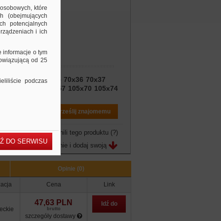
 osobowych, które
ch (obejmujących
ch potencjalnych
rządzeniach i ich
e informacje o tym
bowiązującą od 25
x25,4
70x30
70x35
70x36
70x37
liliście podczas
42,4
105x48
105x57
105x70
105x74
Drukuj PDF
Prześlij znajomemu
owo jeszcze nie ocenili tego produktu
(?)
Ź DO SERWISU
Zobacz opinie i dodaj swoją
Opinie (0)
zacja
Cena
Link
47,63 PLN
Idź do
eckie
brutto
szczegóły dostawy