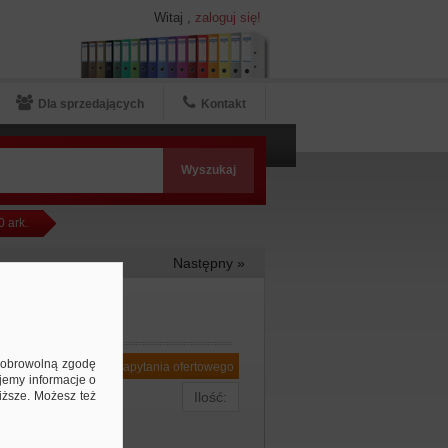
Witaj
,
zaloguj się!
Dla sprzedających
Kontakt
 ark.
Następny »
00 ark.
ą dobrowolną zgodę
Dodaj do zapytania ofertowego
jemy informacje o
niższe. Możesz też