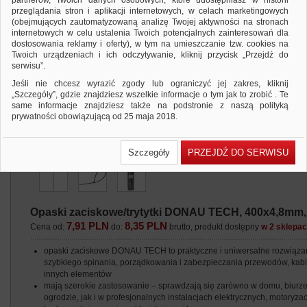
partnerów, Twoich danych osobowych, które udostępniasz w historii
przeglądania stron i aplikacji internetowych, w celach marketingowych
(obejmujących zautomatyzowaną analizę Twojej aktywności na stronach
internetowych w celu ustalenia Twoich potencjalnych zainteresowań dla
dostosowania reklamy i oferty), w tym na umieszczanie tzw. cookies na
Twoich urządzeniach i ich odczytywanie, kliknij przycisk „Przejdź do
serwisu”.
Jeśli nie chcesz wyrazić zgody lub ograniczyć jej zakres, kliknij
„Szczegóły”, gdzie znajdziesz wszelkie informacje o tym jak to zrobić . Te
same informacje znajdziesz także na podstronie z naszą polityką
prywatności obowiązującą od 25 maja 2018.
W przypadku użytkowników zalogowanych, ważna jest Państwa
wcześniejsza zgoda której udzieliliście podczas zakładania konta. Każda
Szczegóły
PRZEJDŹ DO SERWISU
Państwa zgoda jest dobrowolna i można ją w dowolnym momencie
wycofać.
Polityka prywatności (rozwiń)
Klauzula Informacyjna (rozwiń)
Opaski zaciskowe/trytytki DONAU TECH, 400x4,8mm, 1
Lista Zaufanych Partnerów (rozwiń)
7,91 PLN
8,35 PLN
Cena od:
do:
brutto, produkt dostępny
w 2 sklepa
opaski zaciskowe DONAU TECH to praktyczne i uniwersalne rozwiąza
szybkiego spinania, porządkowania i zabezpieczania przewodów, kabl
innych elementów
mają szerokie zastosowanie – sprawdzają się zarówno w domu, biurze
ogrodzie, jak i w profesjonalnych instalacjach elektrycznych, motoryzacj