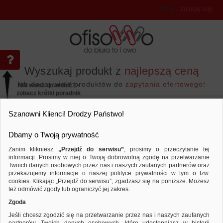
Witaj
,
zaloguj się!
Wyszukaj produkt z
najlepszą ceną
lub dodaj wiele produktów do
zapytania ofertowego!
Nie wiesz co zrobić? -
zobacz krótki poradnik
Przejdź do...
Szanowni Klienci! Drodzy Państwo!
Dbamy o Twoją prywatność
Zanim klikniesz
„Przejdź do serwisu”
, prosimy o przeczytanie tej
informacji. Prosimy w niej o Twoją dobrowolną zgodę na przetwarzanie
Twoich danych osobowych przez nas i naszych zaufanych partnerów oraz
przekazujemy informacje o naszej polityce prywatności w tym o tzw.
Wyposażenie biura
Akcesoria montażowe
Porównaj produkt:
Opaski zaciskowe/trytytki DONAU TE
cookies. Klikając „Przejdź do serwisu”, zgadzasz się na poniższe. Możesz
temp. -40/80, czarne
też odmówić zgody lub ograniczyć jej zakres.
Zgoda
Jeśli chcesz zgodzić się na przetwarzanie przez nas i naszych zaufanych