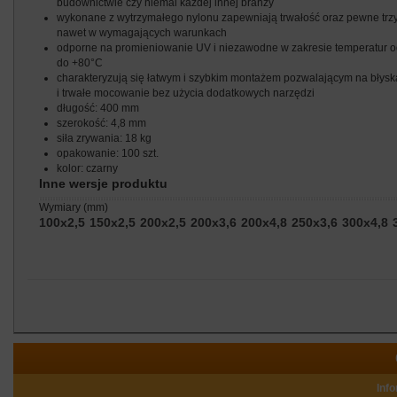
budownictwie czy niemal każdej innej branży
wykonane z wytrzymałego nylonu zapewniają trwałość oraz pewne tr
nawet w wymagających warunkach
odporne na promieniowanie UV i niezawodne w zakresie temperatur o
do +80°C
charakteryzują się łatwym i szybkim montażem pozwalającym na błys
i trwałe mocowanie bez użycia dodatkowych narzędzi
długość: 400 mm
szerokość: 4,8 mm
siła zrywania: 18 kg
opakowanie: 100 szt.
kolor: czarny
Inne wersje produktu
wymiary (mm)
100x2,5
150x2,5
200x2,5
200x3,6
200x4,8
250x3,6
300x4,8
Inf