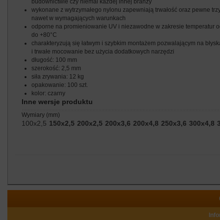
budownictwie czy niemal każdej innej branży
wykonane z wytrzymałego nylonu zapewniają trwałość oraz pewne tr
nawet w wymagających warunkach
odporne na promieniowanie UV i niezawodne w zakresie temperatur o
do +80°C
charakteryzują się łatwym i szybkim montażem pozwalającym na błys
i trwałe mocowanie bez użycia dodatkowych narzędzi
długość: 100 mm
szerokość: 2,5 mm
siła zrywania: 12 kg
opakowanie: 100 szt.
kolor: czarny
Inne wersje produktu
wymiary (mm)
100x2,5
150x2,5
200x2,5
200x3,6
200x4,8
250x3,6
300x4,8
Inf