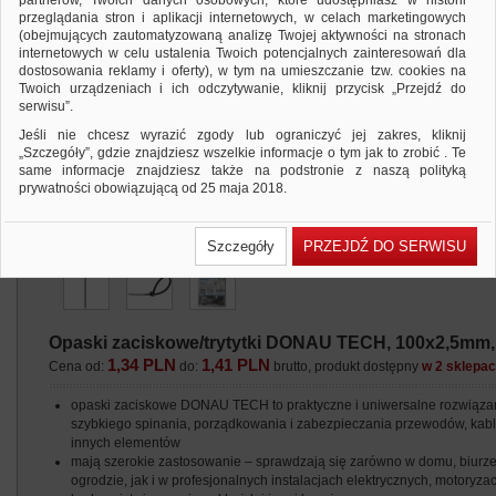
partnerów, Twoich danych osobowych, które udostępniasz w historii
przeglądania stron i aplikacji internetowych, w celach marketingowych
(obejmujących zautomatyzowaną analizę Twojej aktywności na stronach
internetowych w celu ustalenia Twoich potencjalnych zainteresowań dla
dostosowania reklamy i oferty), w tym na umieszczanie tzw. cookies na
Twoich urządzeniach i ich odczytywanie, kliknij przycisk „Przejdź do
serwisu”.
Jeśli nie chcesz wyrazić zgody lub ograniczyć jej zakres, kliknij
„Szczegóły”, gdzie znajdziesz wszelkie informacje o tym jak to zrobić . Te
same informacje znajdziesz także na podstronie z naszą polityką
prywatności obowiązującą od 25 maja 2018.
W przypadku użytkowników zalogowanych, ważna jest Państwa
wcześniejsza zgoda której udzieliliście podczas zakładania konta. Każda
Szczegóły
PRZEJDŹ DO SERWISU
Państwa zgoda jest dobrowolna i można ją w dowolnym momencie
wycofać.
Polityka prywatności (rozwiń)
Klauzula Informacyjna (rozwiń)
Opaski zaciskowe/trytytki DONAU TECH, 100x2,5mm, 1
Lista Zaufanych Partnerów (rozwiń)
1,34 PLN
1,41 PLN
Cena od:
do:
brutto, produkt dostępny
w 2 sklepa
opaski zaciskowe DONAU TECH to praktyczne i uniwersalne rozwiąza
szybkiego spinania, porządkowania i zabezpieczania przewodów, kabl
innych elementów
mają szerokie zastosowanie – sprawdzają się zarówno w domu, biurze
ogrodzie, jak i w profesjonalnych instalacjach elektrycznych, motoryzacj