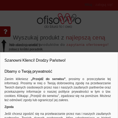
Witaj
,
zaloguj się!
Wyszukaj produkt z
najlepszą ceną
lub dodaj wiele produktów do
zapytania ofertowego!
Nie wiesz co zrobić? -
zobacz krótki poradnik
Przejdź do...
Szanowni Klienci! Drodzy Państwo!
Dbamy o Twoją prywatność
Zanim klikniesz
„Przejdź do serwisu”
, prosimy o przeczytanie tej
informacji. Prosimy w niej o Twoją dobrowolną zgodę na przetwarzanie
Twoich danych osobowych przez nas i naszych zaufanych partnerów oraz
przekazujemy informacje o naszej polityce prywatności w tym o tzw.
Wyposażenie biura
Akcesoria montażowe
Porównaj produkt:
Opaski zaciskowe/trytytki DONAU TE
cookies. Klikając „Przejdź do serwisu”, zgadzasz się na poniższe. Możesz
temp. -40/80, czarne
też odmówić zgody lub ograniczyć jej zakres.
Zgoda
Jeśli chcesz zgodzić się na przetwarzanie przez nas i naszych zaufanych