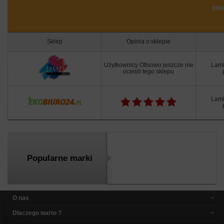
Inf
Sklep
Opinia o sklepie
Użytkownicy Ofisowo jeszcze nie
Lami
ocenili tego sklepu
Lami
Popularne marki
O nas
Dlaczego warto ?