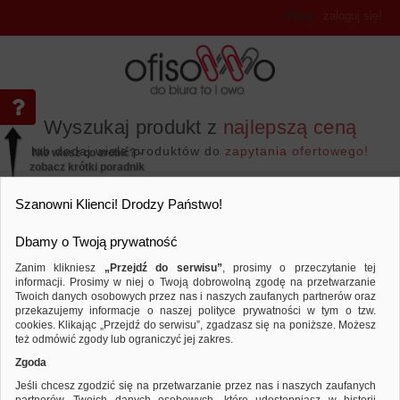
Witaj
,
zaloguj się!
Wyszukaj produkt z
najlepszą ceną
lub dodaj wiele produktów do
zapytania ofertowego!
Nie wiesz co zrobić? -
zobacz krótki poradnik
Przejdź do...
Szanowni Klienci! Drodzy Państwo!
Dbamy o Twoją prywatność
Zanim klikniesz
„Przejdź do serwisu”
, prosimy o przeczytanie tej
informacji. Prosimy w niej o Twoją dobrowolną zgodę na przetwarzanie
Twoich danych osobowych przez nas i naszych zaufanych partnerów oraz
przekazujemy informacje o naszej polityce prywatności w tym o tzw.
Urządzenia i maszyny biurowe
Laminacja i bin
Porównaj produkt:
Laminator HP PRO LAMINATOR 600 A
cookies. Klikając „Przejdź do serwisu”, zgadzasz się na poniższe. Możesz
laminowania 60 cm/min, czarny
też odmówić zgody lub ograniczyć jej zakres.
Zgoda
Jeśli chcesz zgodzić się na przetwarzanie przez nas i naszych zaufanych