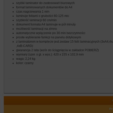
szybki laminator do zastosowań biurowych
format laminowanych dokumentów do A4
czas nagrzewania 1 min
laminuje foliami o grubości 80-125 mic
szybkość laminacji 60 cm/min
dokument formatu A4 laminuje w pół minuty
możliwość laminacji na zimno
automatyczne wyłączenie po 30 min bezczynności
proste wybieranie funkcji na panelu dotykowym
z laminatorem w komplecie jest zestaw 15 folii laminacyjnych (3xA4,4
,4xB-CARD)
gwarancja 2 lata (wzór do ściągnięcia w zakładce POBIERZ)
wymiary (szer. x gł. x wys.): 420 x 155 x 102,9 mm
waga: 2,24 kg
kolor: czarny
Pr