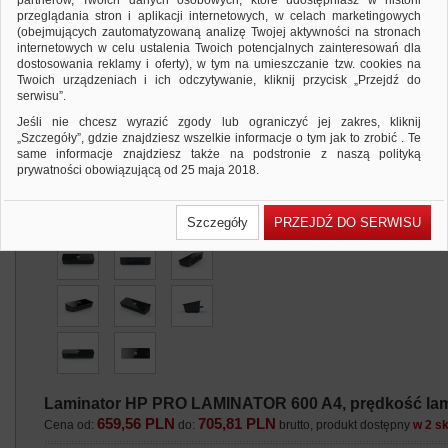
partnerów, Twoich danych osobowych, które udostępniasz w historii
przeglądania stron i aplikacji internetowych, w celach marketingowych
(obejmujących zautomatyzowaną analizę Twojej aktywności na stronach
internetowych w celu ustalenia Twoich potencjalnych zainteresowań dla
dostosowania reklamy i oferty), w tym na umieszczanie tzw. cookies na
Twoich urządzeniach i ich odczytywanie, kliknij przycisk „Przejdź do
serwisu”.
Jeśli nie chcesz wyrazić zgody lub ograniczyć jej zakres, kliknij
„Szczegóły”, gdzie znajdziesz wszelkie informacje o tym jak to zrobić . Te
same informacje znajdziesz także na podstronie z naszą polityką
prywatności obowiązującą od 25 maja 2018.
W przypadku użytkowników zalogowanych, ważna jest Państwa
wcześniejsza zgoda której udzieliliście podczas zakładania konta. Każda
Szczegóły
PRZEJDŹ DO SERWISU
Państwa zgoda jest dobrowolna i można ją w dowolnym momencie
wycofać.
Polityka prywatności (rozwiń)
Klauzula Informacyjna (rozwiń)
Lista Zaufanych Partnerów (rozwiń)
Laminator HP PRO LAMINATOR 600 A4, prędkość lam
659,56 PLN
705,81 PLN
Cena od:
do:
brutto, produkt dostępny
w 2 s