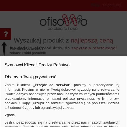
Witaj
,
zaloguj się!
Wyszukaj produkt z
najlepszą ceną
lub dodaj wiele produktów do
zapytania ofertowego!
Nie wiesz co zrobić? -
zobacz krótki poradnik
Przejdź do...
Szanowni Klienci! Drodzy Państwo!
Dbamy o Twoją prywatność
Zanim klikniesz
„Przejdź do serwisu”
, prosimy o przeczytanie tej
informacji. Prosimy w niej o Twoją dobrowolną zgodę na przetwarzanie
Akcesoria komputerowe
Nośniki danych
Twoich danych osobowych przez nas i naszych zaufanych partnerów oraz
przekazujemy informacje o naszej polityce prywatności w tym o tzw.
Porównaj produkt:
Nośnik pamięci Q-CONNECT USB 3.
cookies. Klikając „Przejdź do serwisu”, zgadzasz się na poniższe. Możesz
też odmówić zgody lub ograniczyć jej zakres.
Zgoda
Jeśli chcesz zgodzić się na przetwarzanie przez nas i naszych zaufanych