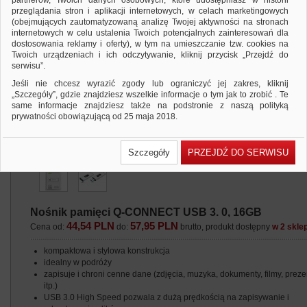
partnerów, Twoich danych osobowych, które udostępniasz w historii
przeglądania stron i aplikacji internetowych, w celach marketingowych
(obejmujących zautomatyzowaną analizę Twojej aktywności na stronach
internetowych w celu ustalenia Twoich potencjalnych zainteresowań dla
dostosowania reklamy i oferty), w tym na umieszczanie tzw. cookies na
Twoich urządzeniach i ich odczytywanie, kliknij przycisk „Przejdź do
serwisu”.
Jeśli nie chcesz wyrazić zgody lub ograniczyć jej zakres, kliknij
„Szczegóły”, gdzie znajdziesz wszelkie informacje o tym jak to zrobić . Te
same informacje znajdziesz także na podstronie z naszą polityką
prywatności obowiązującą od 25 maja 2018.
W przypadku użytkowników zalogowanych, ważna jest Państwa
wcześniejsza zgoda której udzieliliście podczas zakładania konta. Każda
Szczegóły
PRZEJDŹ DO SERWISU
Państwa zgoda jest dobrowolna i można ją w dowolnym momencie
wycofać.
Polityka prywatności (rozwiń)
Klauzula Informacyjna (rozwiń)
Nośnik pamięci Q-CONNECT USB 3. 0, 16GB
Lista Zaufanych Partnerów (rozwiń)
44,54 PLN
57,95 PLN
Cena od:
do:
brutto, produkt dostępny
w 2 skle
kompaktowa i stylowa konstrukcja
idealny w podróży
zapisuje i chroni cenne dane (zdjęcia, muzyka, dokumenty, filmy, preze
itp.)
USB 3.0 High Speed pozwala z dużą prędkością na zapisywanie i