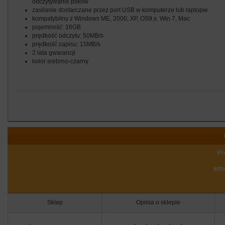
odczytywanie plików
zasilanie dostarczane przez port USB w komputerze lub laptopie
kompatybilny z Windows ME, 2000, XP, OS9.x. Win 7, Mac
pojemność: 16GB
prędkość odczytu: 50MB/s
prędkość zapisu: 15MB/s
2 lata gwarancji
kolor srebrno-czarny
Pr
Inf
Sklep
Opinia o sklepie