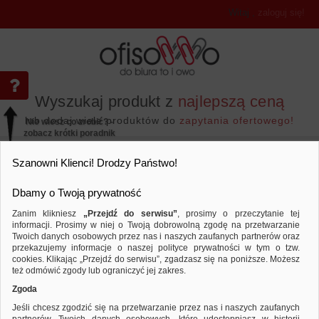
Witaj
,
zaloguj się!
Wyszukaj produkt z
najlepszą ceną
lub dodaj wiele produktów do
zapytania ofertowego!
Nie wiesz co zrobić? -
zobacz krótki poradnik
Przejdź do...
Szanowni Klienci! Drodzy Państwo!
Dbamy o Twoją prywatność
Zanim klikniesz
„Przejdź do serwisu”
, prosimy o przeczytanie tej
informacji. Prosimy w niej o Twoją dobrowolną zgodę na przetwarzanie
Twoich danych osobowych przez nas i naszych zaufanych partnerów oraz
przekazujemy informacje o naszej polityce prywatności w tym o tzw.
Wyposażenie biura
Świece
Świeca stoł
Porównaj produkt:
Świeca stołowa prosta DONAU HOME,
cookies. Klikając „Przejdź do serwisu”, zgadzasz się na poniższe. Możesz
też odmówić zgody lub ograniczyć jej zakres.
Zgoda
Jeśli chcesz zgodzić się na przetwarzanie przez nas i naszych zaufanych