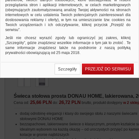
partnerów, Twoich danych osobowych, które udostępniasz w historii
przeglądania stron i aplikacji internetowych, w celach marketingowych
(obejmujących zautomatyzowaną analizę Twojej aktywności na stronach
internetowych w celu ustalenia Twoich potencjalnych zainteresowań dla
dostosowania reklamy i oferty), w tym na umieszczanie tzw. cookies na
Twoich urządzeniach i ich odczytywanie, kliknij przycisk „Przejdź do
serwisu”.
Jeśli nie chcesz wyrazić zgody lub ograniczyć jej zakres, kliknij
„Szczegóły”, gdzie znajdziesz wszelkie informacje o tym jak to zrobić . Te
same informacje znajdziesz także na podstronie z naszą polityką
prywatności obowiązującą od 25 maja 2018.
W przypadku użytkowników zalogowanych, ważna jest Państwa
wcześniejsza zgoda której udzieliliście podczas zakładania konta. Każda
Szczegóły
PRZEJDŹ DO SERWISU
Państwa zgoda jest dobrowolna i można ją w dowolnym momencie
wycofać.
Polityka prywatności (rozwiń)
Klauzula Informacyjna (rozwiń)
Świeca stołowa prosta DONAU HOME, lakierowana, 20x
Lista Zaufanych Partnerów (rozwiń)
25,66 PLN
26,72 PLN
Cena od:
do:
brutto, produkt dostępny
w 2 skle
dodaj odrobinę elegancji i klasy do swojego stołu z naszymi świecami
stołowymi DONAU HOME
bezzapachowe, lakierowane świece o klasycznym, prostym kształcie s
idealnym wyborem na każdą okazję – od uroczystych przyjęć po kame
kolacje w gronie najbliższych