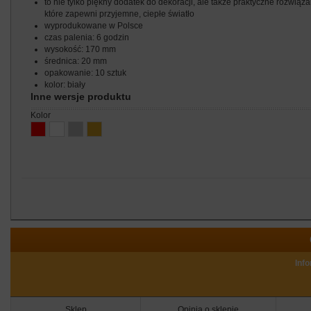
to nie tylko piękny dodatek do dekoracji, ale także praktyczne rozwiąza
które zapewni przyjemne, ciepłe światło
wyprodukowane w Polsce
czas palenia: 6 godzin
wysokość: 170 mm
średnica: 20 mm
opakowanie: 10 sztuk
kolor: biały
Inne wersje produktu
kolor
Inf
Sklep
Opinia o sklepie