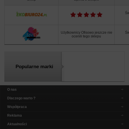
Św
Użytkownicy Ofisowo jeszcze nie
Św
ocenili tego sklepu
Popularne marki
O nas
Dlaczego warto ?
Współpraca
Reklama
Aktualności