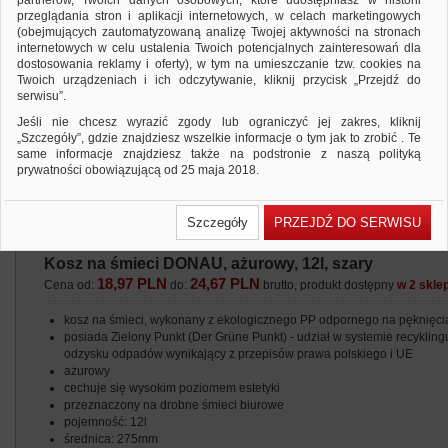
partnerów, Twoich danych osobowych, które udostępniasz w historii
przeglądania stron i aplikacji internetowych, w celach marketingowych
(obejmujących zautomatyzowaną analizę Twojej aktywności na stronach
internetowych w celu ustalenia Twoich potencjalnych zainteresowań dla
dostosowania reklamy i oferty), w tym na umieszczanie tzw. cookies na
Twoich urządzeniach i ich odczytywanie, kliknij przycisk „Przejdź do
serwisu”.
Jeśli nie chcesz wyrazić zgody lub ograniczyć jej zakres, kliknij
„Szczegóły”, gdzie znajdziesz wszelkie informacje o tym jak to zrobić . Te
same informacje znajdziesz także na podstronie z naszą polityką
prywatności obowiązującą od 25 maja 2018.
W przypadku użytkowników zalogowanych, ważna jest Państwa
wcześniejsza zgoda której udzieliliście podczas zakładania konta. Każda
Szczegóły
PRZEJDŹ DO SERWISU
Państwa zgoda jest dobrowolna i można ją w dowolnym momencie
wycofać.
Kosz na śmieci DONAU, ażurowy, 12l, szary
Polityka prywatności (rozwiń)
18,97 PLN
24,67 PLN
Cena od:
do:
brutto, produkt dostępny
w 2 skle
Klauzula Informacyjna (rozwiń)
Lista Zaufanych Partnerów (rozwiń)
kosz na śmieci, wykonany z ekologicznego PP odpornego na pęknięci
posiada Zielony Punkt (Der Grüne Punkt) - udział w systemie recyklingu
odzysku odpadów wynikający z przepisów prawa polskiego i UE
ażurowy
cechuje się wysokim poziomem estetyki
przeznaczony na drobne śmieci biurowe
pojemność: 12l
średnica: 275mm