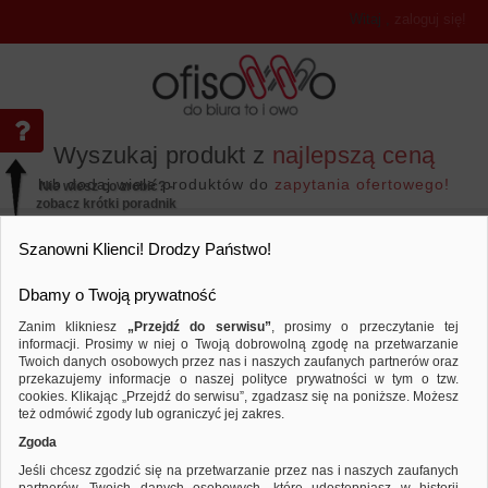
Witaj
,
zaloguj się!
Wyszukaj produkt z
najlepszą ceną
lub dodaj wiele produktów do
zapytania ofertowego!
Nie wiesz co zrobić? -
zobacz krótki poradnik
Przejdź do...
Szanowni Klienci! Drodzy Państwo!
Dbamy o Twoją prywatność
Zanim klikniesz
„Przejdź do serwisu”
, prosimy o przeczytanie tej
informacji. Prosimy w niej o Twoją dobrowolną zgodę na przetwarzanie
Wyposażenie biura
Kosze plastik
Twoich danych osobowych przez nas i naszych zaufanych partnerów oraz
przekazujemy informacje o naszej polityce prywatności w tym o tzw.
Porównaj produkt:
Kosz na śmieci DONAU, ażurowy, 12l
cookies. Klikając „Przejdź do serwisu”, zgadzasz się na poniższe. Możesz
też odmówić zgody lub ograniczyć jej zakres.
Zgoda
Jeśli chcesz zgodzić się na przetwarzanie przez nas i naszych zaufanych