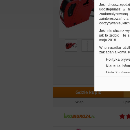
w
Jeśli chcesz zgodz
w
udostępniasz w hi
zautomatyzowaną a
k
zainteresowań dla 
odczytywanie, klikni
Jeśli nie chcesz wy
jak to zrobić . Te
maja 2018.
W przypadku użytk
zakładania konta.
Polityka prywa
Klauzula Info
Lista Zaufany
Gdzie kupić
Sklep
Opin