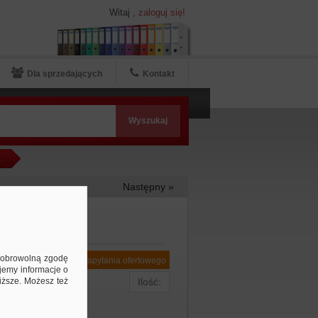
Witaj
,
zaloguj się!
Dla sprzedających
Kontakt
a
Następny »
ą dobrowolną zgodę
Dodaj do zapytania ofertowego
jemy informacje o
niższe. Możesz też