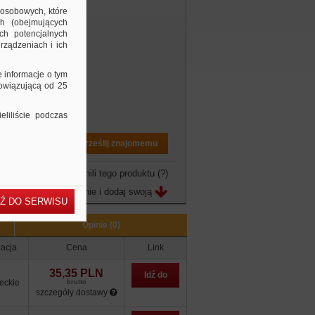
 osobowych, które
ch (obejmujących
ch potencjalnych
rządzeniach i ich
e informacje o tym
bowiązującą od 25
liliście podczas
Drukuj PDF
Prześlij znajomemu
owo jeszcze nie ocenili tego produktu
(?)
Zobacz opinie i dodaj swoją
Ź DO SERWISU
Opinie (0)
zacja
Cena
Link
35,35 PLN
Idź do
eckie
brutto
szczegóły dostawy
sklepu