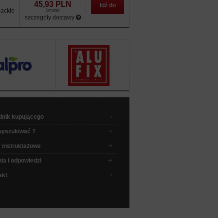
45,93 PLN
Idź do
ackie
brutto
szczegóły dostawy
sklepu
dnik kupującego
wyszukiwać ?
 instruktażowe
ia i odpowiedzi
akt