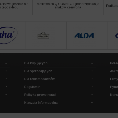
Ofisowo jeszcze nie
Metkownica Q-CONNECT, jednorzędowa, 8
Podkarp
i tego sklepu
znaków, czerwona
Dla kupujących
Pora
Dla sprzedających
Jak 
Dla reklamodawców
Filmy
Regulamin
Pytan
Polityka prywatności
Kont
Klauzula informacyjna