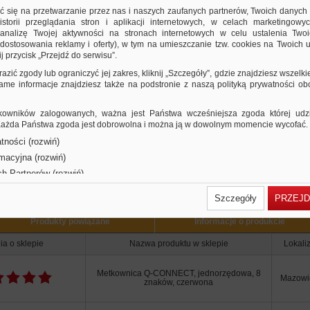
ymiary: 225x135x40mm
ić się na przetwarzanie przez nas i naszych zaufanych partnerów, Twoich danych
ymiar etykietki: 21x12mm
storii przeglądania stron i aplikacji internetowych, w celach marketingowy
nalizę Twojej aktywności na stronach internetowych w celu ustalenia Twoi
olor czerwony
dostosowania reklamy i oferty), w tym na umieszczanie tzw. cookies na Twoich u
j przycisk „Przejdź do serwisu”.
razić zgody lub ograniczyć jej zakres, kliknij „Szczegóły”, gdzie znajdziesz wszelki
 same informacje znajdziesz także na podstronie z naszą polityką prywatności o
owników zalogowanych, ważna jest Państwa wcześniejsza zgoda której udzie
 Każda Państwa zgoda jest dobrowolna i można ją w dowolnym momencie wycofać.
tności (rozwiń)
rmacyjna (rozwiń)
Użytkownicy Ofis
ch Partnerów (rozwiń)
Szczegóły
PRZEJD
Produkty powiązane
Informacje o produkcie
ia o sklepie
Nazwa produktu w sklepie
Lokali
Metkownica Q-CONNECT, jednorzędowa, 8
Mazowi
znaków, czerwona