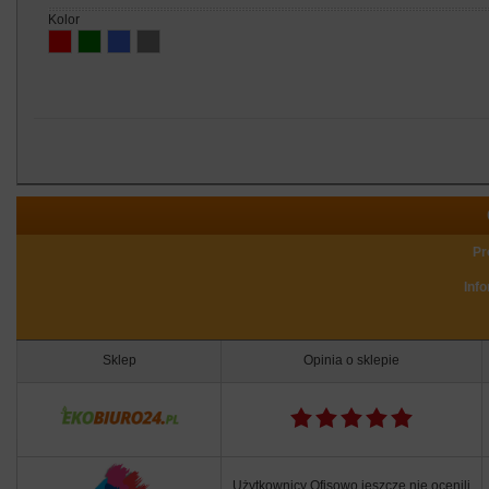
kolor
Pr
Inf
Sklep
Opinia o sklepie
Użytkownicy Ofisowo jeszcze nie ocenili