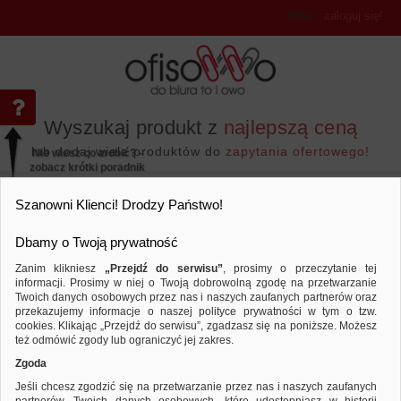
Witaj
,
zaloguj się!
Wyszukaj produkt z
najlepszą ceną
lub dodaj wiele produktów do
zapytania ofertowego!
Nie wiesz co zrobić? -
zobacz krótki poradnik
Przejdź do...
Szanowni Klienci! Drodzy Państwo!
Dbamy o Twoją prywatność
Zanim klikniesz
„Przejdź do serwisu”
, prosimy o przeczytanie tej
informacji. Prosimy w niej o Twoją dobrowolną zgodę na przetwarzanie
Prezentacja
Systemy prezentacyjne
Twoich danych osobowych przez nas i naszych zaufanych partnerów oraz
przekazujemy informacje o naszej polityce prywatności w tym o tzw.
Porównaj produkt:
Ramka magnetyczna FRANKEN, A4, 
cookies. Klikając „Przejdź do serwisu”, zgadzasz się na poniższe. Możesz
też odmówić zgody lub ograniczyć jej zakres.
Zgoda
Jeśli chcesz zgodzić się na przetwarzanie przez nas i naszych zaufanych