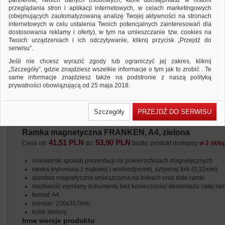
partnerów, Twoich danych osobowych, które udostępniasz w historii
przeglądania stron i aplikacji internetowych, w celach marketingowych
(obejmujących zautomatyzowaną analizę Twojej aktywności na stronach
internetowych w celu ustalenia Twoich potencjalnych zainteresowań dla
dostosowania reklamy i oferty), w tym na umieszczanie tzw. cookies na
Twoich urządzeniach i ich odczytywanie, kliknij przycisk „Przejdź do
serwisu”.
Jeśli nie chcesz wyrazić zgody lub ograniczyć jej zakres, kliknij
„Szczegóły”, gdzie znajdziesz wszelkie informacje o tym jak to zrobić . Te
same informacje znajdziesz także na podstronie z naszą polityką
prywatności obowiązującą od 25 maja 2018.
W przypadku użytkowników zalogowanych, ważna jest Państwa
wcześniejsza zgoda której udzieliliście podczas zakładania konta. Każda
Szczegóły
PRZEJDŹ DO SERWISU
Państwa zgoda jest dobrowolna i można ją w dowolnym momencie
wycofać.
Ramka magnetyczna FRANKEN, A4, zielona
Polityka prywatności (rozwiń)
41,51 PLN
53,90 PLN
Cena od:
do:
brutto, produkt dostępny
w 2 skle
Klauzula Informacyjna (rozwiń)
Lista Zaufanych Partnerów (rozwiń)
nowatorski sposób prezentacji na powierzchniach magnetycznych
ramka wykonana z matowej i wodoodpornej, sztywnej folii (0,32mm)
warstwa magnetyczna umieszczona na bokach oraz dole ramki
możliwość wymiany dokumentu bez konieczności demontażu całej ram
format: A4
rozmiar: 230x317mm
kolor zielony
Inne wersje produktu