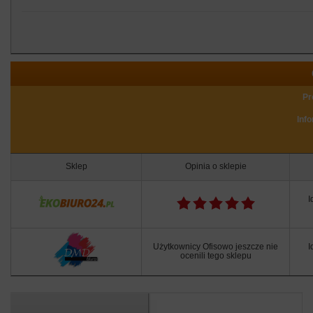
Pr
Inf
Sklep
Opinia o sklepie
I
Użytkownicy Ofisowo jeszcze nie
I
ocenili tego sklepu