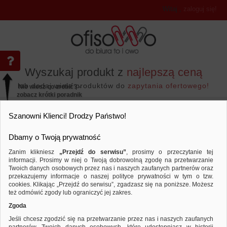
Witaj
,
zaloguj się!
Wyszukaj produkt z
najlepszą ceną
lub dodaj wiele produktów do
zapytania ofertowego!
Nie wiesz co zrobić? -
zobacz krótki poradnik
Przejdź do...
Szanowni Klienci! Drodzy Państwo!
Dbamy o Twoją prywatność
Zanim klikniesz
„Przejdź do serwisu”
, prosimy o przeczytanie tej
informacji. Prosimy w niej o Twoją dobrowolną zgodę na przetwarzanie
Prezentacja
Identyfikatory
Identyf
Twoich danych osobowych przez nas i naszych zaufanych partnerów oraz
przekazujemy informacje o naszej polityce prywatności w tym o tzw.
Porównaj produkt:
Identyfikator DONAU, z klipsem i ag
cookies. Klikając „Przejdź do serwisu”, zgadzasz się na poniższe. Możesz
też odmówić zgody lub ograniczyć jej zakres.
Zgoda
Jeśli chcesz zgodzić się na przetwarzanie przez nas i naszych zaufanych