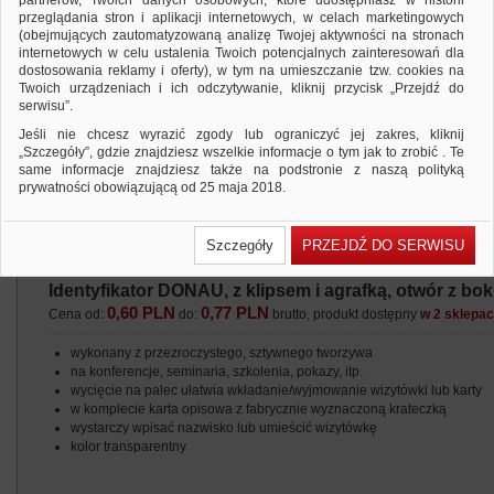
partnerów, Twoich danych osobowych, które udostępniasz w historii
przeglądania stron i aplikacji internetowych, w celach marketingowych
(obejmujących zautomatyzowaną analizę Twojej aktywności na stronach
internetowych w celu ustalenia Twoich potencjalnych zainteresowań dla
dostosowania reklamy i oferty), w tym na umieszczanie tzw. cookies na
Twoich urządzeniach i ich odczytywanie, kliknij przycisk „Przejdź do
serwisu”.
Jeśli nie chcesz wyrazić zgody lub ograniczyć jej zakres, kliknij
„Szczegóły”, gdzie znajdziesz wszelkie informacje o tym jak to zrobić . Te
same informacje znajdziesz także na podstronie z naszą polityką
prywatności obowiązującą od 25 maja 2018.
W przypadku użytkowników zalogowanych, ważna jest Państwa
wcześniejsza zgoda której udzieliliście podczas zakładania konta. Każda
Szczegóły
PRZEJDŹ DO SERWISU
Państwa zgoda jest dobrowolna i można ją w dowolnym momencie
wycofać.
Identyfikator DONAU, z klipsem i agrafką, otwór z bok
Polityka prywatności (rozwiń)
0,60 PLN
0,77 PLN
Cena od:
do:
brutto, produkt dostępny
w 2 sklepa
Klauzula Informacyjna (rozwiń)
Lista Zaufanych Partnerów (rozwiń)
wykonany z przezroczystego, sztywnego tworzywa
na konferencje, seminaria, szkolenia, pokazy, itp.
wycięcie na palec ułatwia wkładanie/wyjmowanie wizytówki lub karty
w komplecie karta opisowa z fabrycznie wyznaczoną krateczką
wystarczy wpisać nazwisko lub umieścić wizytówkę
kolor transparentny