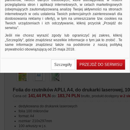
partnerów, Twoich danych osobowych, które udostępniasz w historii
przeglądania stron i aplikacji internetowych, w celach marketingowych
(obejmujących zautomatyzowaną analizę Twojej aktywności na stronach
internetowych w celu ustalenia Twoich potencjalnych zainteresowań dla
dostosowania reklamy i oferty), w tym na umieszczanie tzw. cookies na
Twoich urządzeniach i ich odczytywanie, kliknij przycisk „Przejdź do
serwisu”.
Jeśli nie chcesz wyrazić zgody lub ograniczyć jej zakres, kliknij
„Szczegóły”, gdzie znajdziesz wszelkie informacje o tym jak to zrobić . Te
same informacje znajdziesz także na podstronie z naszą polityką
prywatności obowiązującą od 25 maja 2018.
W przypadku użytkowników zalogowanych, ważna jest Państwa
wcześniejsza zgoda której udzieliliście podczas zakładania konta. Każda
Szczegóły
PRZEJDŹ DO SERWISU
Państwa zgoda jest dobrowolna i można ją w dowolnym momencie
wycofać.
Polityka prywatności (rozwiń)
Klauzula Informacyjna (rozwiń)
Folia do rzutników APLI, A4, do drukarki laserowej, 10
Lista Zaufanych Partnerów (rozwiń)
141,44 PLN
183,74 PLN
Cena od:
do:
brutto, produkt dostępny
w 2 s
dedykowana do drukarek laserowych
folia 100 mikronów
format: A4
rozmiar: 210x297mm
100 arkuszy w j.s.