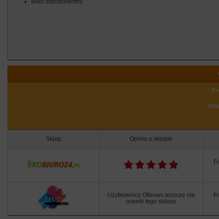
kolor transparentny
Pr
Inf
Sklep
Opinia o sklepie
Fo
Użytkownicy Ofisowo jeszcze nie
Fo
ocenili tego sklepu