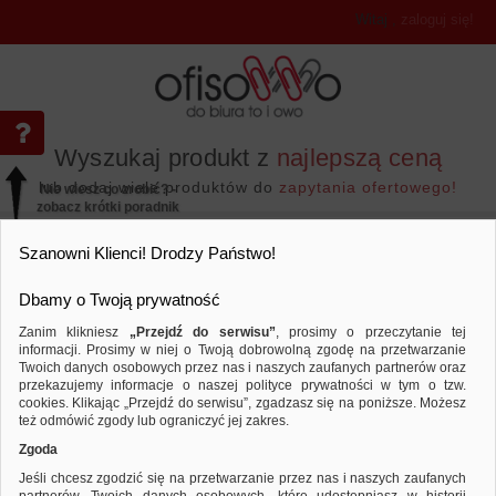
Witaj
,
zaloguj się!
Wyszukaj produkt z
najlepszą ceną
lub dodaj wiele produktów do
zapytania ofertowego!
Nie wiesz co zrobić? -
zobacz krótki poradnik
Przejdź do...
Szanowni Klienci! Drodzy Państwo!
Dbamy o Twoją prywatność
Zanim klikniesz
„Przejdź do serwisu”
, prosimy o przeczytanie tej
informacji. Prosimy w niej o Twoją dobrowolną zgodę na przetwarzanie
Prezentacja
Folie do rzutników
Fo
Twoich danych osobowych przez nas i naszych zaufanych partnerów oraz
przekazujemy informacje o naszej polityce prywatności w tym o tzw.
Porównaj produkt:
Folia do rzutników APLI, A4, do druk
cookies. Klikając „Przejdź do serwisu”, zgadzasz się na poniższe. Możesz
też odmówić zgody lub ograniczyć jej zakres.
Zgoda
Jeśli chcesz zgodzić się na przetwarzanie przez nas i naszych zaufanych