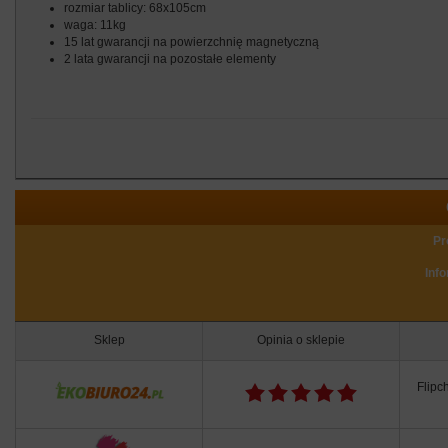
rozmiar tablicy: 68x105cm
waga: 11kg
15 lat gwarancji na powierzchnię magnetyczną
2 lata gwarancji na pozostałe elementy
Pr
Inf
Sklep
Opinia o sklepie
Flipc