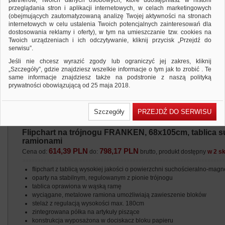
partnerów, Twoich danych osobowych, które udostępniasz w historii
przeglądania stron i aplikacji internetowych, w celach marketingowych
(obejmujących zautomatyzowaną analizę Twojej aktywności na stronach
internetowych w celu ustalenia Twoich potencjalnych zainteresowań dla
dostosowania reklamy i oferty), w tym na umieszczanie tzw. cookies na
Twoich urządzeniach i ich odczytywanie, kliknij przycisk „Przejdź do
serwisu”.
Jeśli nie chcesz wyrazić zgody lub ograniczyć jej zakres, kliknij
„Szczegóły”, gdzie znajdziesz wszelkie informacje o tym jak to zrobić . Te
same informacje znajdziesz także na podstronie z naszą polityką
prywatności obowiązującą od 25 maja 2018.
W przypadku użytkowników zalogowanych, ważna jest Państwa
wcześniejsza zgoda której udzieliliście podczas zakładania konta. Każda
Szczegóły
PRZEJDŹ DO SERWISU
Państwa zgoda jest dobrowolna i można ją w dowolnym momencie
wycofać.
Flipchart na trójnogu FRANKEN, 68x105cm, tablica s
Polityka prywatności (rozwiń)
ramionami
Klauzula Informacyjna (rozwiń)
614,39 PLN
798,17 PLN
Cena od:
do:
brutto, produkt dostępny
w 2 s
Lista Zaufanych Partnerów (rozwiń)
flipchart z tablicą wysokiej jakości o powierzchni suchościeralno-magn
oparty na stabilnym, regulowanym z pionie trójnogu
tablica oprawiona w wąską ramę
wyciągane, metalowe ramiona umożliwiają zawieszenie bloków
stelaż z regulacją wysokości max. 180cm
zintegrowana półka na artykuły piszące
konstrukcja wyposażona w dociskacz bloku papieru