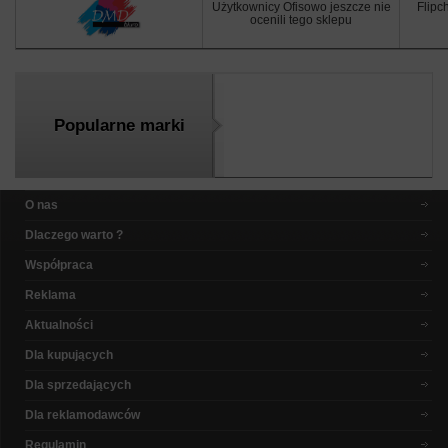
Użytkownicy Ofisowo jeszcze nie
Flipc
ocenili tego sklepu
Popularne marki
O nas
Dlaczego warto ?
Współpraca
Reklama
Aktualności
Dla kupujących
Dla sprzedających
Dla reklamodawców
Regulamin