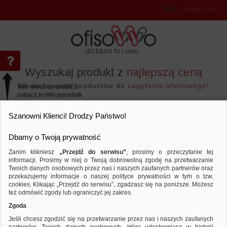
Witaj
,
zaloguj się!
Wyszukaj produkt z
najlepszą ceną
lub dodaj wiele produktów do
zapytania ofertowego!
Nie wiesz co zrobić? -
zobacz krótki poradnik
Przejdź do...
Szanowni Klienci! Drodzy Państwo!
Dbamy o Twoją prywatność
Zanim klikniesz
„Przejdź do serwisu”
, prosimy o przeczytanie tej
informacji. Prosimy w niej o Twoją dobrowolną zgodę na przetwarzanie
Twoich danych osobowych przez nas i naszych zaufanych partnerów oraz
przekazujemy informacje o naszej polityce prywatności w tym o tzw.
Prezentacja
Flipcharty
Flipchart na tró
Porównaj produkt:
Flipchart na trójnogu FRANKEN, 68
cookies. Klikając „Przejdź do serwisu”, zgadzasz się na poniższe. Możesz
ramionami
też odmówić zgody lub ograniczyć jej zakres.
Zgoda
Jeśli chcesz zgodzić się na przetwarzanie przez nas i naszych zaufanych