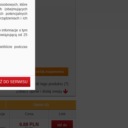
 osobowych, które
ch (obejmujących
ch potencjalnych
rządzeniach i ich
e informacje o tym
bowiązującą od 25
liliście podczas
Drukuj PDF
Prześlij znajomemu
Ź DO SERWISU
owo jeszcze nie ocenili tego produktu
(?)
Zobacz opinie i dodaj swoją
Opinie (0)
cja
Cena
Link
6,88 PLN
Idź do