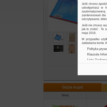
m
Jeśli chcesz zgodz
p
udostępniasz w hi
zautomatyzowaną a
f
zainteresowań dla 
k
odczytywanie, klikni
p
r
Jeśli nie chcesz wy
jak to zrobić . Te
maja 2018.
W przypadku użytk
zakładania konta.
Polityka prywa
Klauzula Info
Lista Zaufany
Gdzie kupić
Sklep