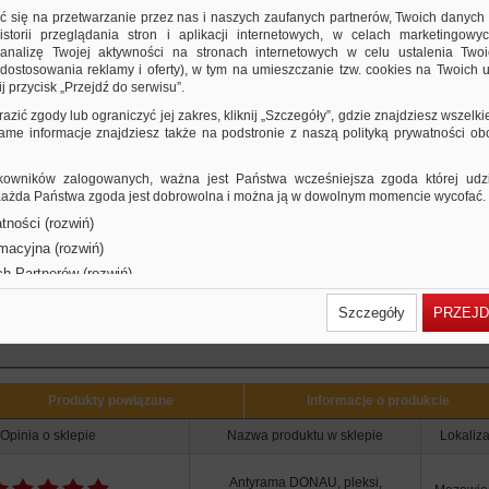
ożliwość wieszania w pionie i poziomie, odporna na wyginanie
ić się na przetwarzanie przez nas i naszych zaufanych partnerów, Twoich danych
akowana pojedynczo w karton ochronny, pleksi zabezpieczona z obu stron
storii przeglądania stron i aplikacji internetowych, w celach marketingowy
nalizę Twojej aktywności na stronach internetowych w celu ustalenia Twoi
olią ochronną
dostosowania reklamy i oferty), w tym na umieszczanie tzw. cookies na Twoich u
rawędzie płyty HDF malowane na biało
j przycisk „Przejdź do serwisu”.
osiada 4 klipsy
ozmiar: 150x200mm
razić zgody lub ograniczyć jej zakres, kliknij „Szczegóły”, gdzie znajdziesz wszelki
 same informacje znajdziesz także na podstronie z naszą polityką prywatności o
owników zalogowanych, ważna jest Państwa wcześniejsza zgoda której udzie
 Każda Państwa zgoda jest dobrowolna i można ją w dowolnym momencie wycofać.
tności (rozwiń)
rmacyjna (rozwiń)
ch Partnerów (rozwiń)
Szczegóły
PRZEJD
Użytkownicy Ofis
Produkty powiązane
Informacje o produkcie
Opinia o sklepie
Nazwa produktu w sklepie
Lokaliza
Antyrama DONAU, pleksi,