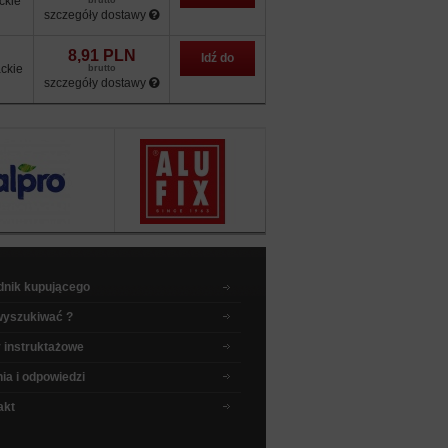
ckie
brutto
szczegóły dostawy
sklepu
8,91 PLN
Idź do
ckie
brutto
szczegóły dostawy
sklepu
dnik kupującego
wyszukiwać ?
 instruktażowe
ia i odpowiedzi
akt