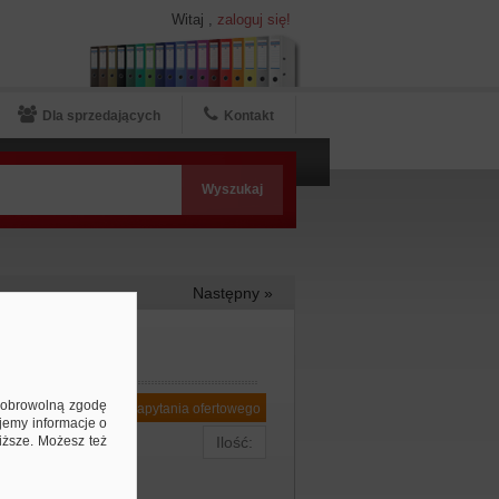
Witaj
,
zaloguj się!
Dla sprzedających
Kontakt
Następny »
ą dobrowolną zgodę
Dodaj do zapytania ofertowego
jemy informacje o
niższe. Możesz też