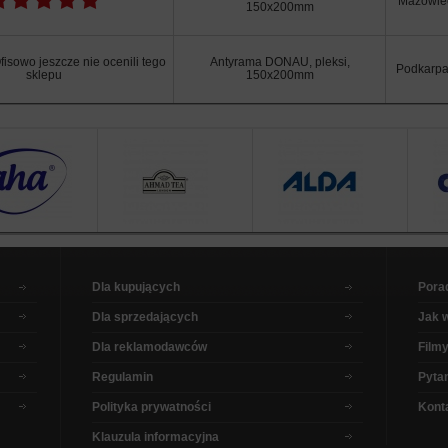
Mazowie
150x200mm
isowo jeszcze nie ocenili tego
Antyrama DONAU, pleksi,
Podkarpa
sklepu
150x200mm
Dla kupujących
Pora
Dla sprzedających
Jak 
Dla reklamodawców
Filmy
Regulamin
Pytan
Polityka prywatności
Kont
Klauzula informacyjna