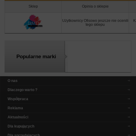
Sklep
Opinia o sklepie
Użytkownicy Ofisowo jeszcze nie ocenili
K
tego sklepu
Popularne marki
O nas
Dlaczego warto ?
Współpraca
Reklama
Aktualności
Dla kupujących
Dla sprzedających