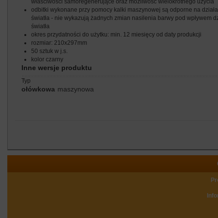
właściwości samoregenerujące oraz możliwość wielokrotnego użycia
odbitki wykonane przy pomocy kalki maszynowej są odporne na działa
światła - nie wykazują żadnych zmian nasilenia barwy pod wpływem d
światła
okres przydatności do użytku: min. 12 miesięcy od daty produkcji
rozmiar: 210x297mm
50 sztuk w j.s.
kolor czarny
Inne wersje produktu
typ
ołówkowa
maszynowa
Pr
Inf