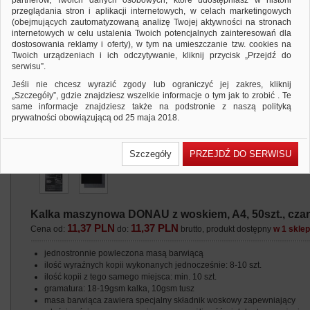
partnerów, Twoich danych osobowych, które udostępniasz w historii
przeglądania stron i aplikacji internetowych, w celach marketingowych
(obejmujących zautomatyzowaną analizę Twojej aktywności na stronach
internetowych w celu ustalenia Twoich potencjalnych zainteresowań dla
dostosowania reklamy i oferty), w tym na umieszczanie tzw. cookies na
Twoich urządzeniach i ich odczytywanie, kliknij przycisk „Przejdź do
serwisu”.
Jeśli nie chcesz wyrazić zgody lub ograniczyć jej zakres, kliknij
„Szczegóły”, gdzie znajdziesz wszelkie informacje o tym jak to zrobić . Te
same informacje znajdziesz także na podstronie z naszą polityką
prywatności obowiązującą od 25 maja 2018.
W przypadku użytkowników zalogowanych, ważna jest Państwa
wcześniejsza zgoda której udzieliliście podczas zakładania konta. Każda
Szczegóły
PRZEJDŹ DO SERWISU
Państwa zgoda jest dobrowolna i można ją w dowolnym momencie
wycofać.
Polityka prywatności (rozwiń)
Klauzula Informacyjna (rozwiń)
Kalka maszynowa DONAU z woskiem, A4, 50szt., cza
Lista Zaufanych Partnerów (rozwiń)
11,37 PLN
11,37 PLN
Cena od:
do:
brutto, produkt dostępny
w 1 skle
jednostronnie powleczona masą barwiącą
ilość wyraźnych kopii wykonanych jednocześnie: 8-10 szt.
ilość kopii z tego samego miejsca: min. 10 szt.
gramatura: 18-19gsm kalka, 10gsm tusz
masa barwiąca zawiera specjalny składnik woskowy zapewniający