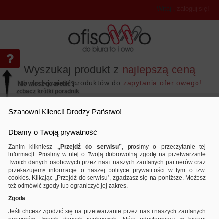
Witaj
,
zaloguj się!
Wyszukaj produkt z
najlepszą ceną
lub dodaj wiele produktów do
zapytania ofertowego!
Nie wiesz co zrobić? -
zobacz krótki poradnik
Przejdź do...
Szanowni Klienci! Drodzy Państwo!
Dbamy o Twoją prywatność
Zanim klikniesz
„Przejdź do serwisu”
, prosimy o przeczytanie tej
informacji. Prosimy w niej o Twoją dobrowolną zgodę na przetwarzanie
Papier i etykiety
Kalki
Kalka maszy
Twoich danych osobowych przez nas i naszych zaufanych partnerów oraz
przekazujemy informacje o naszej polityce prywatności w tym o tzw.
Porównaj produkt:
Kalka maszynowa DONAU z woskiem, 
cookies. Klikając „Przejdź do serwisu”, zgadzasz się na poniższe. Możesz
też odmówić zgody lub ograniczyć jej zakres.
Zgoda
Jeśli chcesz zgodzić się na przetwarzanie przez nas i naszych zaufanych