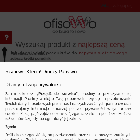
Witaj
,
zaloguj się!
Wyszukaj produkt z
najlepszą ceną
lub dodaj wiele produktów do
zapytania ofertowego!
Nie wiesz co zrobić? -
zobacz krótki poradnik
Przejdź do...
Szanowni Klienci! Drodzy Państwo!
Dbamy o Twoją prywatność
Zanim klikniesz
„Przejdź do serwisu”
, prosimy o przeczytanie tej
informacji. Prosimy w niej o Twoją dobrowolną zgodę na przetwarzanie
Papier i etykiety
Bloczki samoprzylepne
Twoich danych osobowych przez nas i naszych zaufanych partnerów oraz
przekazujemy informacje o naszej polityce prywatności w tym o tzw.
Porównaj produkt:
Mini kostka samop. DONAU, 50x50m
cookies. Klikając „Przejdź do serwisu”, zgadzasz się na poniższe. Możesz
też odmówić zgody lub ograniczyć jej zakres.
Zgoda
Jeśli chcesz zgodzić się na przetwarzanie przez nas i naszych zaufanych