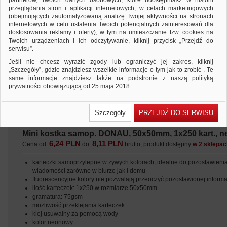
partnerów, Twoich danych osobowych, które udostępniasz w historii
przeglądania stron i aplikacji internetowych, w celach marketingowych
(obejmujących zautomatyzowaną analizę Twojej aktywności na stronach
internetowych w celu ustalenia Twoich potencjalnych zainteresowań dla
dostosowania reklamy i oferty), w tym na umieszczanie tzw. cookies na
Twoich urządzeniach i ich odczytywanie, kliknij przycisk „Przejdź do
serwisu”.
Jeśli nie chcesz wyrazić zgody lub ograniczyć jej zakres, kliknij
„Szczegóły”, gdzie znajdziesz wszelkie informacje o tym jak to zrobić . Te
same informacje znajdziesz także na podstronie z naszą polityką
prywatności obowiązującą od 25 maja 2018.
W przypadku użytkowników zalogowanych, ważna jest Państwa
wcześniejsza zgoda której udzieliliście podczas zakładania konta. Każda
Szczegóły
PRZEJDŹ DO SERWISU
Państwa zgoda jest dobrowolna i można ją w dowolnym momencie
wycofać.
Mini kostka samop. DONAU, 50x50mm, 1x250 kart., 
Polityka prywatności (rozwiń)
6,24 PLN
8,11 PLN
Cena od:
do:
brutto, produkt dostępny
w 2 sklepa
Klauzula Informacyjna (rozwiń)
Lista Zaufanych Partnerów (rozwiń)
karteczki samoprzylepne w żywych kolorach, idealne do pozostawieni
wiadomości zarówno w biurze jak i domu
fluorescencyjne kolory nie pozwalają przeoczyć pozostawionej informa
ilość karteczek: 1x250 w rozmiarze 50x50mm
gramatura: 75gsm
możliwość przeklejania karteczek
klej usuwalny za pomocą wody
kolor neonowy