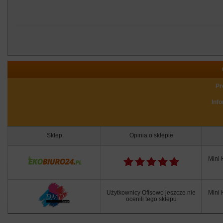
Pr
Inf
Sklep
Opinia o sklepie
Mini
Użytkownicy Ofisowo jeszcze nie
Mini
ocenili tego sklepu