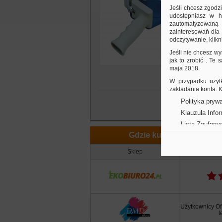
r
Jeśli chcesz zgodz
k
udostępniasz w hi
zautomatyzowaną a
zainteresowań dla 
odczytywanie, klikni
Jeśli nie chcesz wy
jak to zrobić . Te
maja 2018.
W przypadku użytk
zakładania konta.
Polityka prywa
Klauzula Info
Lista Zaufany
Gdzie kupić
Sklep
Opi
Użytkownicy Ofi
t