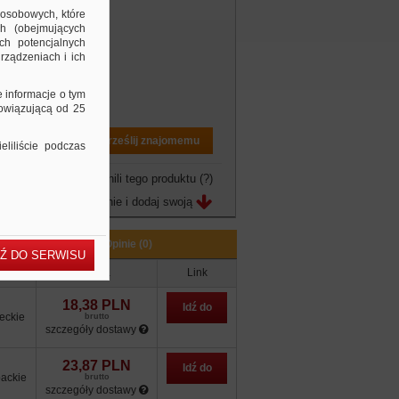
 osobowych, które
ch (obejmujących
ch potencjalnych
rządzeniach i ich
e informacje o tym
bowiązującą od 25
Drukuj PDF
Prześlij znajomemu
liliście podczas
owo jeszcze nie ocenili tego produktu
(?)
Zobacz opinie i dodaj swoją
Opinie (0)
Ź DO SERWISU
zacja
Cena
Link
18,38 PLN
Idź do
eckie
brutto
szczegóły dostawy
sklepu
23,87 PLN
Idź do
ackie
brutto
szczegóły dostawy