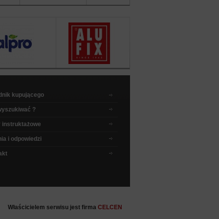
sklepu
dnik kupującego
wyszukiwać ?
 instruktażowe
ia i odpowiedzi
akt
Właścicielem serwisu jest firma
CELCEN