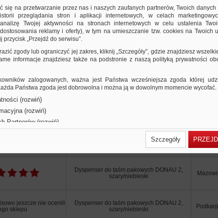
ozmiar: 2
ić się na przetwarzanie przez nas i naszych zaufanych partnerów, Twoich danych
olor szaro-niebieski
storii przeglądania stron i aplikacji internetowych, w celach marketingowy
nalizę Twojej aktywności na stronach internetowych w celu ustalenia Twoi
dostosowania reklamy i oferty), w tym na umieszczanie tzw. cookies na Twoich u
j przycisk „Przejdź do serwisu”.
razić zgody lub ograniczyć jej zakres, kliknij „Szczegóły”, gdzie znajdziesz wszelki
 same informacje znajdziesz także na podstronie z naszą polityką prywatności o
owników zalogowanych, ważna jest Państwa wcześniejsza zgoda której udzie
 Każda Państwa zgoda jest dobrowolna i można ją w dowolnym momencie wycofać.
Użytkownicy Ofis
tności (rozwiń)
rmacyjna (rozwiń)
ch Partnerów (rozwiń)
Produkty powiązane
Informacje o produkcie
Szczegóły
PRZEJD
nia o sklepie
Nazwa produktu w sklepie
Lokali
Dyspenser do taśm pakowych DONAU 2,
Mazowi
szary/niebieski
sowo jeszcze nie ocenili
Dyspenser do taśm pakowych DONAU 2,
Podkarp
ego sklepu
szary/niebieski