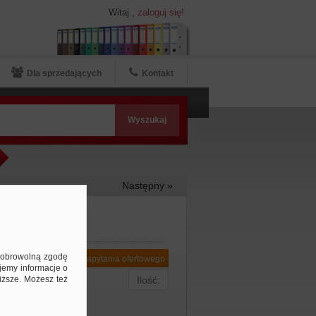
Witaj
,
zaloguj się!
Dla sprzedających
Kontakt
Następny »
ą dobrowolną zgodę
Dodaj do zapytania ofertowego
jemy informacje o
niższe. Możesz też