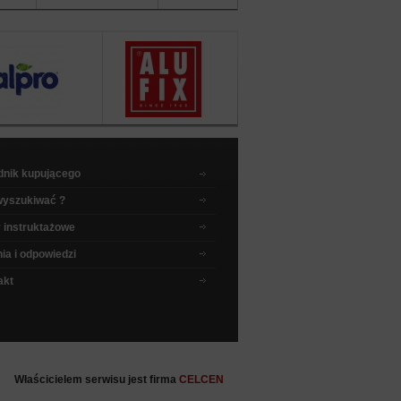
sklepu
dnik kupującego
wyszukiwać ?
 instruktażowe
ia i odpowiedzi
akt
Właścicielem serwisu jest firma
CELCEN