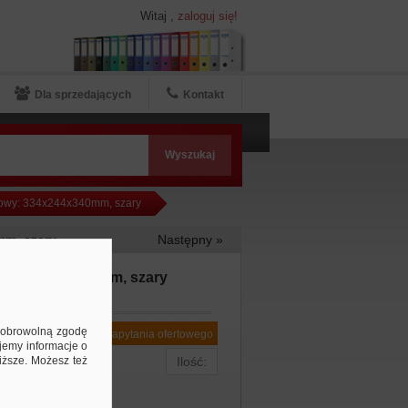
Witaj
,
zaloguj się!
Dla sprzedających
Kontakt
owy: 334x244x340mm, szary
m, szary
Następny »
: 334x244x340mm, szary
ą dobrowolną zgodę
Dodaj do zapytania ofertowego
jemy informacje o
niższe. Możesz też