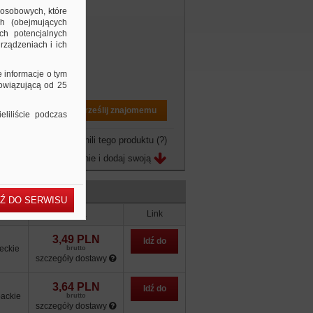
 osobowych, które
ch (obejmujących
ch potencjalnych
rządzeniach i ich
e informacje o tym
bowiązującą od 25
Drukuj PDF
Prześlij znajomemu
liliście podczas
owo jeszcze nie ocenili tego produktu
(?)
Zobacz opinie i dodaj swoją
Ź DO SERWISU
zacja
Cena
Link
3,49 PLN
Idź do
eckie
brutto
szczegóły dostawy
sklepu
3,64 PLN
Idź do
ackie
brutto
szczegóły dostawy