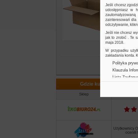
Jeśli chcesz zgodz
udostępniasz w hi
zautomatyzowaną a
zainteresowań dla 
odczytywanie, klikni
Jeśli nie chcesz wy
jak to zrobić . Te
maja 2018.
W przypadku użytk
zakładania konta.
Polityka prywa
Klauzula Info
Lista Zaufany
Gdzie kupić
Sklep
Opinia
Użytkownicy O
ocenili