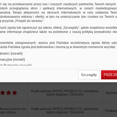
ić się na przetwarzanie przez nas i naszych zaufanych partnerów, Twoich danych
storii przeglądania stron i aplikacji internetowych, w celach marketingowy
nalizę Twojej aktywności na stronach internetowych w celu ustalenia Twoi
dostosowania reklamy i oferty), w tym na umieszczanie tzw. cookies na Twoich u
j przycisk „Przejdź do serwisu”.
razić zgody lub ograniczyć jej zakres, kliknij „Szczegóły”, gdzie znajdziesz wszelki
 same informacje znajdziesz także na podstronie z naszą polityką prywatności o
owników zalogowanych, ważna jest Państwa wcześniejsza zgoda której udzie
 Każda Państwa zgoda jest dobrowolna i można ją w dowolnym momencie wycofać.
Użytkownicy Ofis
tności (rozwiń)
rmacyjna (rozwiń)
ch Partnerów (rozwiń)
Informacje o produkcie
Opinie (0)
Szczegóły
PRZEJD
 o sklepie
Nazwa produktu w sklepie
Lokali
Pudło pakowe OFFICE PRODUCTS, zamykane,
Mazowi
karton klapowy: 334x244x
fisowo jeszcze nie
Pudło pakowe OFFICE PRODUCTS, zamykane,
Podkarp
 tego sklepu
karton klapowy: 334x244x