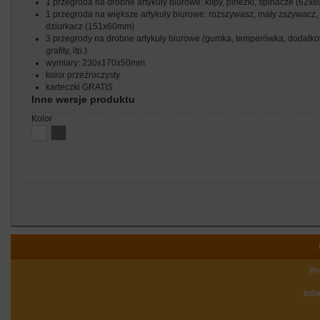
1 przegroda na drobne artykuły biurowe: klipy, pinezki, spinacze (62
1 przegroda na większe artykuły biurowe: rozszywasz, mały zszywacz,
dziurkacz (151x60mm)
3 przegrody na drobne artykuły biurowe (gumka, temperówka, dodatk
grafity, itp.)
wymiary: 230x170x50mm
kolor przeźroczysty
karteczki GRATIS
Inne wersje produktu
kolor
Pr
Inf