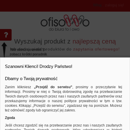
Witaj
,
zaloguj się!
Wyszukaj produkt z
najlepszą ceną
lub dodaj wiele produktów do
zapytania ofertowego!
Nie wiesz co zrobić? -
zobacz krótki poradnik
Przejdź do...
Szanowni Klienci! Drodzy Państwo!
Dbamy o Twoją prywatność
Zanim klikniesz
„Przejdź do serwisu”
, prosimy o przeczytanie tej
informacji. Prosimy w niej o Twoją dobrowolną zgodę na przetwarzanie
Twoich danych osobowych przez nas i naszych zaufanych partnerów oraz
przekazujemy informacje o naszej polityce prywatności w tym o tzw.
Drobne akcesoria biurowe
Przyborniki na biurko
Porównaj produkt:
Przybornik na biurko DONAU z jeżem
cookies. Klikając „Przejdź do serwisu”, zgadzasz się na poniższe. Możesz
też odmówić zgody lub ograniczyć jej zakres.
Zgoda
Jeśli chcesz zgodzić się na przetwarzanie przez nas i naszych zaufanych