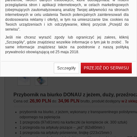
partnerów, Twoich danych osobowych, które udostępniasz w historii
przeglądania stron i aplikacji internetowych, w celach marketingowych
(obejmujących zautomatyzowaną analizę Twojej aktywności na stronach
internetowych w celu ustalenia Twoich potencjalnych zainteresowań dla
dostosowania reklamy i oferty), w tym na umieszczanie tzw. cookies na
Twoich urządzeniach i ich odczytywanie, kliknij przycisk „Przejdź do
serwisu”.
Jeśli nie chcesz wyrazić zgody lub ograniczyć jej zakres, kliknij
„Szczegóły”, gdzie znajdziesz wszelkie informacje o tym jak to zrobić . Te
same informacje znajdziesz także na podstronie z naszą polityką
prywatności obowiązującą od 25 maja 2018.
W przypadku użytkowników zalogowanych, ważna jest Państwa
wcześniejsza zgoda której udzieliliście podczas zakładania konta. Każda
Szczegóły
PRZEJDŹ DO SERWISU
Państwa zgoda jest dobrowolna i można ją w dowolnym momencie
wycofać.
Polityka prywatności (rozwiń)
Klauzula Informacyjna (rozwiń)
Przybornik na biurko DONAU z jeżem, duży, przeźroc
Lista Zaufanych Partnerów (rozwiń)
26,90 PLN
34,96 PLN
Cena od:
do:
brutto, produkt dostępny
w 2 skle
przybornik na biurko, z jeżem, wykonany z transparentnego polistyren
odpornego na pęknięcia
1 przegroda (97x81mm) na karteczki (w komplecie ok. 300 sztuk)
1 przegroda na artykuły piszące – „jeż” (62x80mm )
1 przegroda na artykuły piśmienne, linijkę (223x15mm )