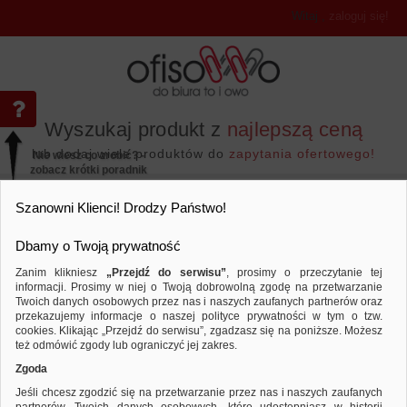
Witaj
,
zaloguj się!
Wyszukaj produkt z
najlepszą ceną
lub dodaj wiele produktów do
zapytania ofertowego!
Nie wiesz co zrobić? -
zobacz krótki poradnik
Przejdź do...
Szanowni Klienci! Drodzy Państwo!
Dbamy o Twoją prywatność
Zanim klikniesz
„Przejdź do serwisu”
, prosimy o przeczytanie tej
informacji. Prosimy w niej o Twoją dobrowolną zgodę na przetwarzanie
Twoich danych osobowych przez nas i naszych zaufanych partnerów oraz
przekazujemy informacje o naszej polityce prywatności w tym o tzw.
Drobne akcesoria biurowe
Poduszki do stempli
Porównaj produkt:
Poduszka do pieczątek DONAU, nie
cookies. Klikając „Przejdź do serwisu”, zgadzasz się na poniższe. Możesz
szara
też odmówić zgody lub ograniczyć jej zakres.
Zgoda
Jeśli chcesz zgodzić się na przetwarzanie przez nas i naszych zaufanych