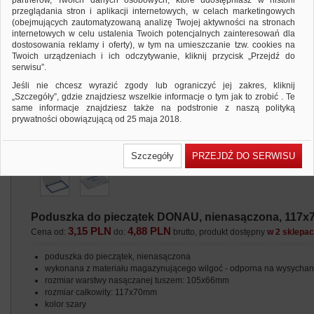
partnerów, Twoich danych osobowych, które udostępniasz w historii
przeglądania stron i aplikacji internetowych, w celach marketingowych
(obejmujących zautomatyzowaną analizę Twojej aktywności na stronach
internetowych w celu ustalenia Twoich potencjalnych zainteresowań dla
dostosowania reklamy i oferty), w tym na umieszczanie tzw. cookies na
Twoich urządzeniach i ich odczytywanie, kliknij przycisk „Przejdź do
serwisu”.
Jeśli nie chcesz wyrazić zgody lub ograniczyć jej zakres, kliknij
„Szczegóły”, gdzie znajdziesz wszelkie informacje o tym jak to zrobić . Te
same informacje znajdziesz także na podstronie z naszą polityką
prywatności obowiązującą od 25 maja 2018.
W przypadku użytkowników zalogowanych, ważna jest Państwa
wcześniejsza zgoda której udzieliliście podczas zakładania konta. Każda
Szczegóły
PRZEJDŹ DO SERWISU
Państwa zgoda jest dobrowolna i można ją w dowolnym momencie
wycofać.
Polityka prywatności (rozwiń)
Klauzula Informacyjna (rozwiń)
Poduszka do pieczątek DONAU, nienasączona, 117x
Lista Zaufanych Partnerów (rozwiń)
3,15 PLN
4,88 PLN
Cena od:
do:
brutto, produkt dostępny
w 2 sklepa
poduszka do pieczątek, nienasączona
wykonana z materiału magazynującego wilgoć - odporna na wysychan
rozmiar warstwy nasączanej tuszem: 105x66mm
rozmiar całkowity: 117x70mm
kolor szary