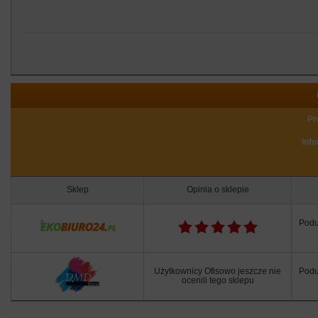
Pr
Inf
Sklep
Opinia o sklepie
Podu
Użytkownicy Ofisowo jeszcze nie
Podu
ocenili tego sklepu