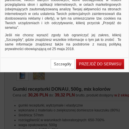
partnerów, Twoich danych osobowych, które udostępniasz w historii
przeglądania stron i aplikacji internetowych, w celach marketingowych
(obejmujących zautomatyzowaną analizę Twojej aktywności na stronach
internetowych w celu ustalenia Twoich potencjalnych zainteresowań dla
dostosowania reklamy i oferty), w tym na umieszczanie tzw. cookies na
Twoich urządzeniach i ich odczytywanie, kliknij przycisk „Przejdź do
serwisu”.
Jeśli nie chcesz wyrazić zgody lub ograniczyć jej zakres, kliknij
„Szczegóły”, gdzie znajdziesz wszelkie informacje o tym jak to zrobić . Te
same informacje znajdziesz także na podstronie z naszą polityką
prywatności obowiązującą od 25 maja 2018.
W przypadku użytkowników zalogowanych, ważna jest Państwa
wcześniejsza zgoda której udzieliliście podczas zakładania konta. Każda
Szczegóły
PRZEJDŹ DO SERWISU
Państwa zgoda jest dobrowolna i można ją w dowolnym momencie
wycofać.
Polityka prywatności (rozwiń)
Klauzula Informacyjna (rozwiń)
Gumki recepturki DONAU, 500g, mix kolorów
Lista Zaufanych Partnerów (rozwiń)
30,26 PLN
39,32 PLN
Cena od:
do:
brutto, produkt dostępny
w 2 skle
gumki recepturki, wytrzymałe i elastyczne
wykonane z materiału o zwiększonej domieszce kauczuku (80%)
średnica: 57mm
rozciągliwość w warunkach laboratoryjnych: 650-700%
waga opakowania: 500g