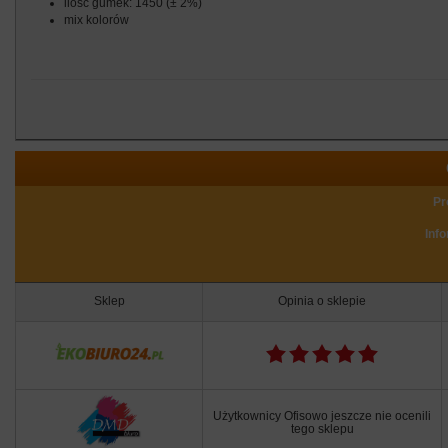
ilość gumek: 1450 (± 2%)
mix kolorów
Pr
Inf
Sklep
Opinia o sklepie
Użytkownicy Ofisowo jeszcze nie ocenili
tego sklepu