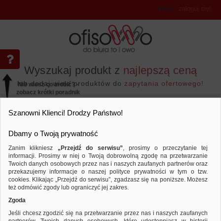
Witaj
,
zaloguj się!
Wyszukaj produkt z
najlepszą ceną
lub dodaj wiele produktów do
zapytania ofertowego!
Nie wiesz co zrobić? -
zobacz krótki poradnik
Przejdź do...
Szanowni Klienci! Drodzy Państwo!
Dbamy o Twoją prywatność
Zanim klikniesz
„Przejdź do serwisu”
, prosimy o przeczytanie tej
informacji. Prosimy w niej o Twoją dobrowolną zgodę na przetwarzanie
Drobne akcesoria biurowe
Gumki receptur
Twoich danych osobowych przez nas i naszych zaufanych partnerów oraz
przekazujemy informacje o naszej polityce prywatności w tym o tzw.
Porównaj produkt:
Gumki recepturki DONAU, 500g, mix
cookies. Klikając „Przejdź do serwisu”, zgadzasz się na poniższe. Możesz
też odmówić zgody lub ograniczyć jej zakres.
Zgoda
Jeśli chcesz zgodzić się na przetwarzanie przez nas i naszych zaufanych