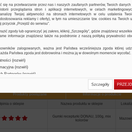
ix kolorów
ić się na przetwarzanie przez nas i naszych zaufanych partnerów, Twoich danych
storii przeglądania stron i aplikacji internetowych, w celach marketingowy
nalizę Twojej aktywności na stronach internetowych w celu ustalenia Twoi
dostosowania reklamy i oferty), w tym na umieszczanie tzw. cookies na Twoich u
j przycisk „Przejdź do serwisu”.
razić zgody lub ograniczyć jej zakres, kliknij „Szczegóły”, gdzie znajdziesz wszelki
 same informacje znajdziesz także na podstronie z naszą polityką prywatności o
owników zalogowanych, ważna jest Państwa wcześniejsza zgoda której udzie
 Każda Państwa zgoda jest dobrowolna i można ją w dowolnym momencie wycofać.
tności (rozwiń)
rmacyjna (rozwiń)
Użytkownicy Ofis
ch Partnerów (rozwiń)
Szczegóły
PRZEJD
Produkty powiązane
Informacje o produkcie
pinia o sklepie
Nazwa produktu w sklepie
Lokali
Gumki recepturki DONAU, 100g, mix
Mazowi
kolorów