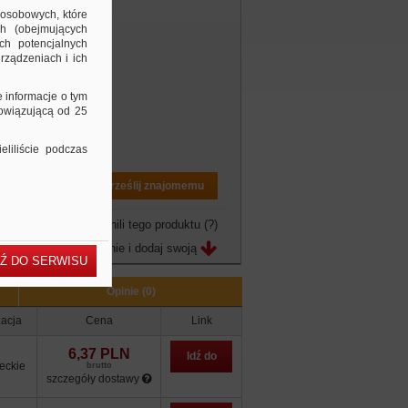
 osobowych, które
ch (obejmujących
ch potencjalnych
rządzeniach i ich
e informacje o tym
bowiązującą od 25
liliście podczas
Drukuj PDF
Prześlij znajomemu
owo jeszcze nie ocenili tego produktu
(?)
Zobacz opinie i dodaj swoją
Ź DO SERWISU
Opinie (0)
zacja
Cena
Link
6,37 PLN
Idź do
eckie
brutto
szczegóły dostawy
sklepu