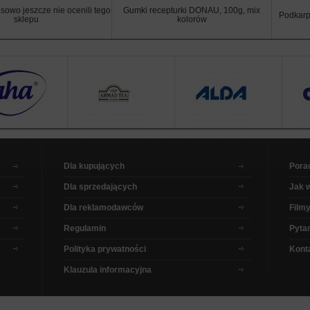
sowo jeszcze nie ocenili tego
Gumki recepturki DONAU, 100g, mix
Podkarp
sklepu
kolorów
Dla kupujących
Pora
Dla sprzedających
Jak 
Dla reklamodawców
Filmy
Regulamin
Pytan
Polityka prywatności
Kont
Klauzula informacyjna