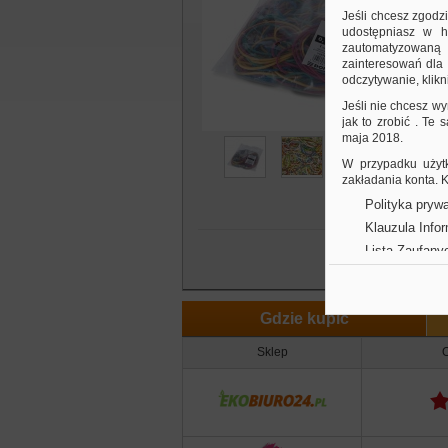
m
Jeśli chcesz zgodz
udostępniasz w hi
zautomatyzowaną a
zainteresowań dla 
odczytywanie, klikni
Jeśli nie chcesz wy
jak to zrobić . Te
maja 2018.
W przypadku użytk
zakładania konta.
Polityka prywa
Klauzula Info
Lista Zaufany
Gdzie kupić
Sklep
O