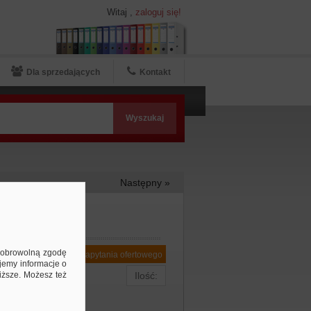
Witaj
,
zaloguj się!
Dla sprzedających
Kontakt
Następny »
ą dobrowolną zgodę
Dodaj do zapytania ofertowego
jemy informacje o
niższe. Możesz też