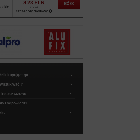
8,23 PLN
Idź do
ackie
brutto
szczegóły dostawy
sklepu
dnik kupującego
wyszukiwać ?
 instruktażowe
ia i odpowiedzi
akt