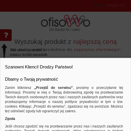
Witaj
,
zaloguj się!
Wyszukaj produkt z
najlepszą ceną
lub dodaj wiele produktów do
zapytania ofertowego!
Nie wiesz co zrobić? -
zobacz krótki poradnik
Przejdź do...
Szanowni Klienci! Drodzy Państwo!
Dbamy o Twoją prywatność
Zanim klikniesz
„Przejdź do serwisu”
, prosimy o przeczytanie tej
informacji. Prosimy w niej o Twoją dobrowolną zgodę na przetwarzanie
Artykuły szkolne
Zeszyty
Kołozesz
Twoich danych osobowych przez nas i naszych zaufanych partnerów oraz
przekazujemy informacje o naszej polityce prywatności w tym o tzw.
Porównaj produkt:
Kołozeszyt MIQUELRIUS Emotions, A4
cookies. Klikając „Przejdź do serwisu”, zgadzasz się na poniższe. Możesz
też odmówić zgody lub ograniczyć jej zakres.
Zgoda
Jeśli chcesz zgodzić się na przetwarzanie przez nas i naszych zaufanych