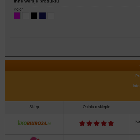
Inne wersje produktu
kolor
Pr
Inf
Sklep
Opinia o sklepie
Ko