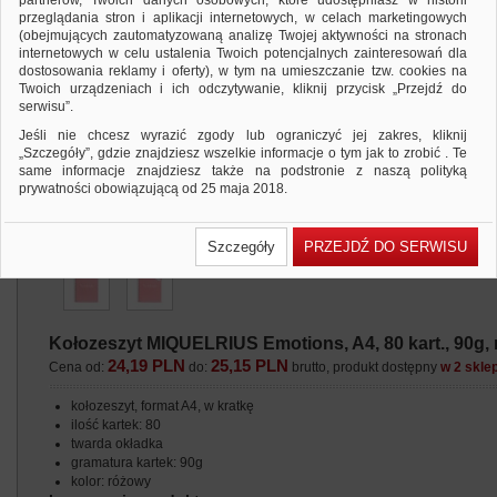
partnerów, Twoich danych osobowych, które udostępniasz w historii
przeglądania stron i aplikacji internetowych, w celach marketingowych
(obejmujących zautomatyzowaną analizę Twojej aktywności na stronach
internetowych w celu ustalenia Twoich potencjalnych zainteresowań dla
dostosowania reklamy i oferty), w tym na umieszczanie tzw. cookies na
Twoich urządzeniach i ich odczytywanie, kliknij przycisk „Przejdź do
serwisu”.
Jeśli nie chcesz wyrazić zgody lub ograniczyć jej zakres, kliknij
„Szczegóły”, gdzie znajdziesz wszelkie informacje o tym jak to zrobić . Te
same informacje znajdziesz także na podstronie z naszą polityką
prywatności obowiązującą od 25 maja 2018.
W przypadku użytkowników zalogowanych, ważna jest Państwa
wcześniejsza zgoda której udzieliliście podczas zakładania konta. Każda
Szczegóły
PRZEJDŹ DO SERWISU
Państwa zgoda jest dobrowolna i można ją w dowolnym momencie
wycofać.
Polityka prywatności (rozwiń)
Klauzula Informacyjna (rozwiń)
Kołozeszyt MIQUELRIUS Emotions, A4, 80 kart., 90g,
Lista Zaufanych Partnerów (rozwiń)
24,19 PLN
25,15 PLN
Cena od:
do:
brutto, produkt dostępny
w 2 skle
kołozeszyt, format A4, w kratkę
ilość kartek: 80
twarda okładka
gramatura kartek: 90g
kolor: różowy