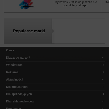
Użytkownicy Ofisowo jeszcze nie
Ko
ocenili tego sklepu
Popularne marki
O nas
Dlaczego warto ?
Współpraca
Reklama
Aktualności
Dla kupujących
Dla sprzedających
Dla reklamodawców
Regulamin