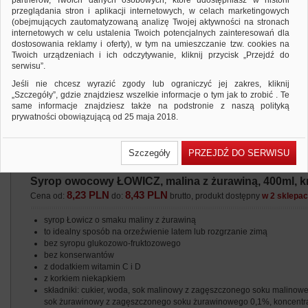
partnerów, Twoich danych osobowych, które udostępniasz w historii
przeglądania stron i aplikacji internetowych, w celach marketingowych
(obejmujących zautomatyzowaną analizę Twojej aktywności na stronach
internetowych w celu ustalenia Twoich potencjalnych zainteresowań dla
dostosowania reklamy i oferty), w tym na umieszczanie tzw. cookies na
Twoich urządzeniach i ich odczytywanie, kliknij przycisk „Przejdź do
serwisu”.
Jeśli nie chcesz wyrazić zgody lub ograniczyć jej zakres, kliknij
„Szczegóły”, gdzie znajdziesz wszelkie informacje o tym jak to zrobić . Te
same informacje znajdziesz także na podstronie z naszą polityką
prywatności obowiązującą od 25 maja 2018.
W przypadku użytkowników zalogowanych, ważna jest Państwa
wcześniejsza zgoda której udzieliliście podczas zakładania konta. Każda
Szczegóły
PRZEJDŹ DO SERWISU
Państwa zgoda jest dobrowolna i można ją w dowolnym momencie
wycofać.
Syrop owocowy ŁOWICZ, malina z żurawiną, 400ml, kr
Polityka prywatności (rozwiń)
8,23 PLN
8,43 PLN
Cena od:
do:
brutto, produkt dostępny
w 2 sklepa
Klauzula Informacyjna (rozwiń)
Lista Zaufanych Partnerów (rozwiń)
syrop Łowicz o smaku maliny z żurawiną
to idealny sposób na orzeźwienie latem lub rozgrzanie zimą
bez syropu glukozowo-fruktozowego
bez konserwantów
z dodatkiem witamin C i D
z korkiem niekapkiem
składniki: cukier, woda, sok malinowy z zagęszczonego soku malinow
sok żurawinowy z zagęszczonego soku żurawinowego 0,1%, koncentr