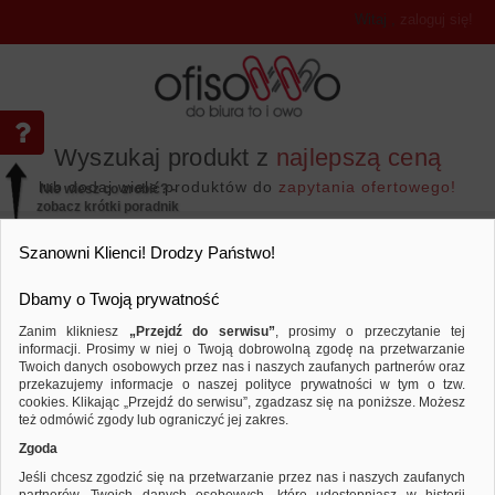
Witaj
,
zaloguj się!
Wyszukaj produkt z
najlepszą ceną
lub dodaj wiele produktów do
zapytania ofertowego!
Nie wiesz co zrobić? -
zobacz krótki poradnik
Przejdź do...
Szanowni Klienci! Drodzy Państwo!
Dbamy o Twoją prywatność
Zanim klikniesz
„Przejdź do serwisu”
, prosimy o przeczytanie tej
informacji. Prosimy w niej o Twoją dobrowolną zgodę na przetwarzanie
Twoich danych osobowych przez nas i naszych zaufanych partnerów oraz
przekazujemy informacje o naszej polityce prywatności w tym o tzw.
Artykuły spożywcze
Syropy owocowe
Sy
Porównaj produkt:
Syrop owocowy ŁOWICZ, malina z żu
cookies. Klikając „Przejdź do serwisu”, zgadzasz się na poniższe. Możesz
ważności
też odmówić zgody lub ograniczyć jej zakres.
Zgoda
Jeśli chcesz zgodzić się na przetwarzanie przez nas i naszych zaufanych