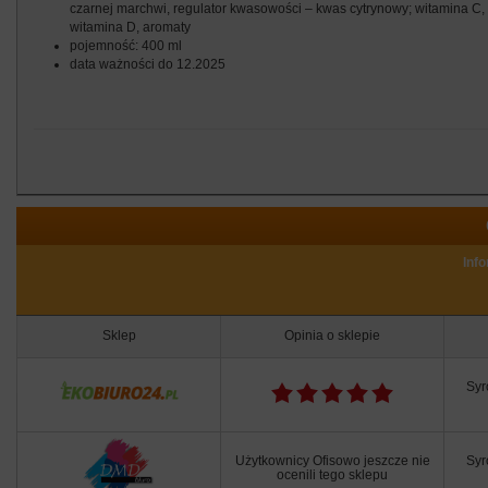
czarnej marchwi, regulator kwasowości – kwas cytrynowy; witamina C,
witamina D, aromaty
pojemność: 400 ml
data ważności do 12.2025
Inf
Sklep
Opinia o sklepie
Syr
Użytkownicy Ofisowo jeszcze nie
Syr
ocenili tego sklepu