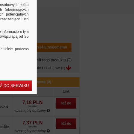
 osobowych, które
ch (obejmujących
ch potencjalnych
rządzeniach i ich
e informacje o tym
bowiązującą od 25
Drukuj PDF
Prześlij znajomemu
liliście podczas
owo jeszcze nie ocenili tego produktu
(?)
Zobacz opinie i dodaj swoją
Opinie (0)
Ź DO SERWISU
zacja
Cena
Link
7,18 PLN
Idź do
eckie
brutto
szczegóły dostawy
sklepu
7,37 PLN
Idź do
ackie
brutto
szczegóły dostawy