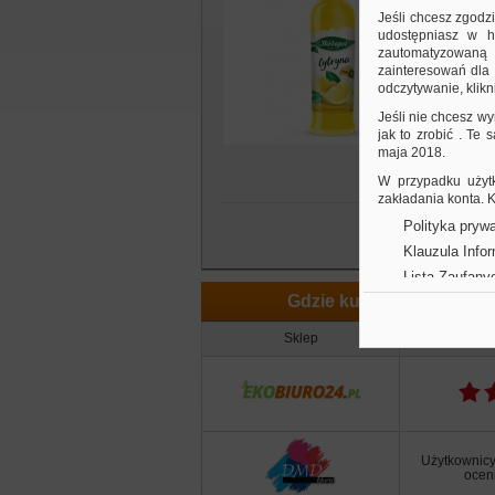
b
Jeśli chcesz zgodz
p
udostępniasz w hi
zautomatyzowaną a
p
zainteresowań dla 
c
odczytywanie, klikni
p
Jeśli nie chcesz wy
jak to zrobić . Te
maja 2018.
W przypadku użytk
zakładania konta.
Polityka prywa
Klauzula Info
Lista Zaufany
Gdzie kupić
Sklep
Opi
Użytkownicy
oceni