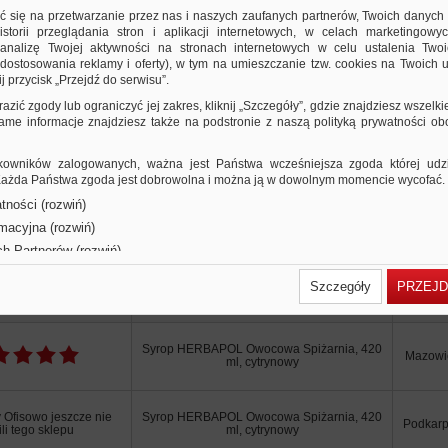
iałka
ić się na przetwarzanie przez nas i naszych zaufanych partnerów, Twoich danych
rzechowywać w temperaturze pokojowej
storii przeglądania stron i aplikacji internetowych, w celach marketingowy
nalizę Twojej aktywności na stronach internetowych w celu ustalenia Twoi
o otwarciu przechowywać w lodówce
dostosowania reklamy i oferty), w tym na umieszczanie tzw. cookies na Twoich u
hronić przed światłem
j przycisk „Przejdź do serwisu”.
ojemność 420 ml
razić zgody lub ograniczyć jej zakres, kliknij „Szczegóły”, gdzie znajdziesz wszelki
 same informacje znajdziesz także na podstronie z naszą polityką prywatności o
owników zalogowanych, ważna jest Państwa wcześniejsza zgoda której udzie
 Każda Państwa zgoda jest dobrowolna i można ją w dowolnym momencie wycofać.
Użytkownicy Ofis
tności (rozwiń)
rmacyjna (rozwiń)
ch Partnerów (rozwiń)
Produkty powiązane
Informacje o produkcie
Szczegóły
PRZEJD
nia o sklepie
Nazwa produktu w sklepie
Lokali
Syrop HERBAPOL Owocowa Spiżarnia, 420
Mazowi
ml, cytrynowy
 Ofisowo jeszcze nie
Syrop HERBAPOL Owocowa Spiżarnia, 420
Podkarp
li tego sklepu
ml, cytrynowy