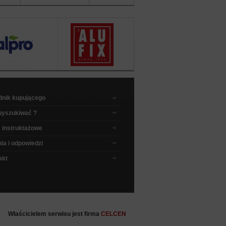
sklepu
dnik kupującego
wyszukiwać ?
 instruktażowe
ia i odpowiedzi
akt
Właścicielem serwisu jest firma
CELCEN