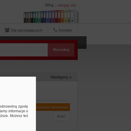
Witaj
,
zaloguj się!
Dla sprzedających
Kontakt
Następny »
ą dobrowolną zgodę
Dodaj do zapytania ofertowego
jemy informacje o
niższe. Możesz też