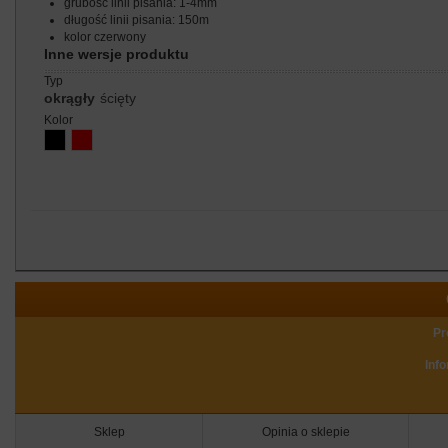
grubość linii pisania: 1-4mm
długość linii pisania: 150m
kolor czerwony
Inne wersje produktu
typ
okrągły
ścięty
kolor
Pr
Inf
Sklep
Opinia o sklepie