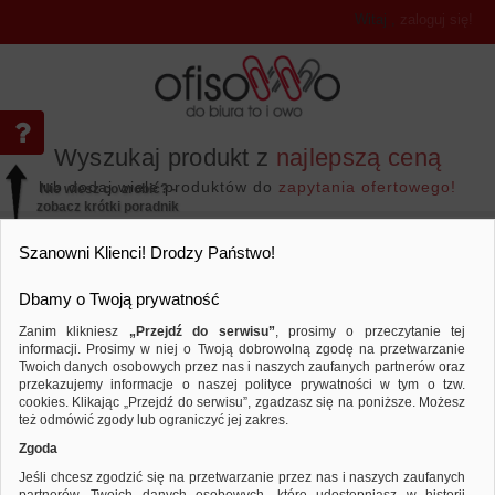
Witaj
,
zaloguj się!
Wyszukaj produkt z
najlepszą ceną
lub dodaj wiele produktów do
zapytania ofertowego!
Nie wiesz co zrobić? -
zobacz krótki poradnik
Przejdź do...
Szanowni Klienci! Drodzy Państwo!
Dbamy o Twoją prywatność
Zanim klikniesz
„Przejdź do serwisu”
, prosimy o przeczytanie tej
informacji. Prosimy w niej o Twoją dobrowolną zgodę na przetwarzanie
Twoich danych osobowych przez nas i naszych zaufanych partnerów oraz
przekazujemy informacje o naszej polityce prywatności w tym o tzw.
Artykuły do pisania i korygowania
Markery
Porównaj produkt:
Marker permanentny DONAU D-Signer 
cookies. Klikając „Przejdź do serwisu”, zgadzasz się na poniższe. Możesz
czerwony
też odmówić zgody lub ograniczyć jej zakres.
Zgoda
Jeśli chcesz zgodzić się na przetwarzanie przez nas i naszych zaufanych