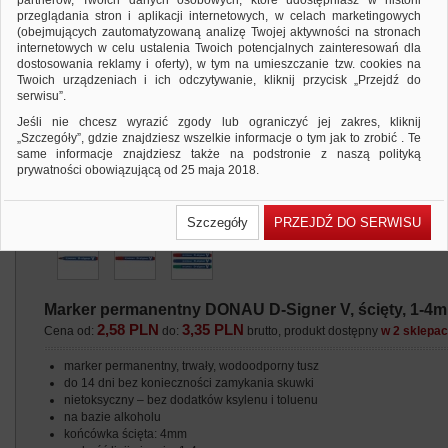
partnerów, Twoich danych osobowych, które udostępniasz w historii
przeglądania stron i aplikacji internetowych, w celach marketingowych
(obejmujących zautomatyzowaną analizę Twojej aktywności na stronach
internetowych w celu ustalenia Twoich potencjalnych zainteresowań dla
dostosowania reklamy i oferty), w tym na umieszczanie tzw. cookies na
Twoich urządzeniach i ich odczytywanie, kliknij przycisk „Przejdź do
serwisu”.
Jeśli nie chcesz wyrazić zgody lub ograniczyć jej zakres, kliknij
„Szczegóły”, gdzie znajdziesz wszelkie informacje o tym jak to zrobić . Te
same informacje znajdziesz także na podstronie z naszą polityką
prywatności obowiązującą od 25 maja 2018.
W przypadku użytkowników zalogowanych, ważna jest Państwa
wcześniejsza zgoda której udzieliliście podczas zakładania konta. Każda
Szczegóły
PRZEJDŹ DO SERWISU
Państwa zgoda jest dobrowolna i można ją w dowolnym momencie
wycofać.
Polityka prywatności (rozwiń)
Klauzula Informacyjna (rozwiń)
Marker permanentny DONAU D-Signer V, ścięty, 1-4mm
Lista Zaufanych Partnerów (rozwiń)
2,58 PLN
3,35 PLN
Cena od:
do:
brutto, produkt dostępny
w 2 sklepa
marker permanentny, trwały, wodoodporny tusz
do 14 dni bez konieczności zamykania skuwki
nietoksyczny – bez dodatków ksylenu i toluenu
na bazie alkoholu
końcówka ścięta: 4mm