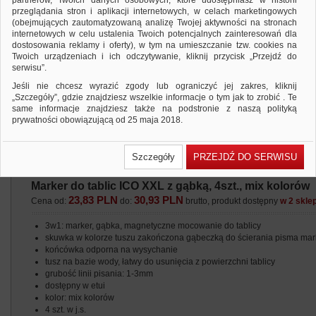
partnerów, Twoich danych osobowych, które udostępniasz w historii
przeglądania stron i aplikacji internetowych, w celach marketingowych
(obejmujących zautomatyzowaną analizę Twojej aktywności na stronach
internetowych w celu ustalenia Twoich potencjalnych zainteresowań dla
dostosowania reklamy i oferty), w tym na umieszczanie tzw. cookies na
Twoich urządzeniach i ich odczytywanie, kliknij przycisk „Przejdź do
serwisu”.
Jeśli nie chcesz wyrazić zgody lub ograniczyć jej zakres, kliknij
„Szczegóły”, gdzie znajdziesz wszelkie informacje o tym jak to zrobić . Te
same informacje znajdziesz także na podstronie z naszą polityką
prywatności obowiązującą od 25 maja 2018.
W przypadku użytkowników zalogowanych, ważna jest Państwa
wcześniejsza zgoda której udzieliliście podczas zakładania konta. Każda
Szczegóły
PRZEJDŹ DO SERWISU
Państwa zgoda jest dobrowolna i można ją w dowolnym momencie
wycofać.
Marker do tablic ICO XXL z gąbką, 4szt., mix kolorów
Polityka prywatności (rozwiń)
23,83 PLN
30,93 PLN
Cena od:
do:
brutto, produkt dostępny
w 2 skle
Klauzula Informacyjna (rozwiń)
Lista Zaufanych Partnerów (rozwiń)
3w1: marker, gąbka, magnetyczne mocowanie do tablicy
skuwka w kolorze tuszu zakończona gąbeczką do ścierania pisma mar
końcówka odporna na wysychanie
tusz na bazie wody, łatwy do usunięcia z powierzchni tablicy
grubość linii pisania: 1-3mm
dostępny w etui
kolor: mix kolorów
4 szt. w j.s.