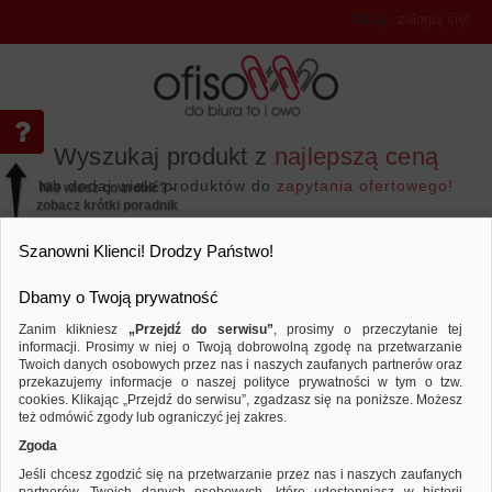
Witaj
,
zaloguj się!
Wyszukaj produkt z
najlepszą ceną
lub dodaj wiele produktów do
zapytania ofertowego!
Nie wiesz co zrobić? -
zobacz krótki poradnik
Przejdź do...
Szanowni Klienci! Drodzy Państwo!
Dbamy o Twoją prywatność
Zanim klikniesz
„Przejdź do serwisu”
, prosimy o przeczytanie tej
informacji. Prosimy w niej o Twoją dobrowolną zgodę na przetwarzanie
Artykuły do pisania i korygowania
Markery
Twoich danych osobowych przez nas i naszych zaufanych partnerów oraz
przekazujemy informacje o naszej polityce prywatności w tym o tzw.
Porównaj produkt:
Marker do tablic ICO XXL z gąbką, 4
cookies. Klikając „Przejdź do serwisu”, zgadzasz się na poniższe. Możesz
też odmówić zgody lub ograniczyć jej zakres.
Zgoda
Jeśli chcesz zgodzić się na przetwarzanie przez nas i naszych zaufanych