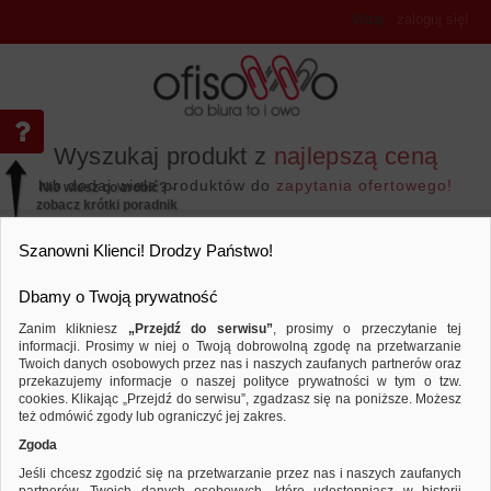
Witaj
,
zaloguj się!
Wyszukaj produkt z
najlepszą ceną
lub dodaj wiele produktów do
zapytania ofertowego!
Nie wiesz co zrobić? -
zobacz krótki poradnik
Przejdź do...
Szanowni Klienci! Drodzy Państwo!
Dbamy o Twoją prywatność
Zanim klikniesz
„Przejdź do serwisu”
, prosimy o przeczytanie tej
informacji. Prosimy w niej o Twoją dobrowolną zgodę na przetwarzanie
Artykuły do pisania i korygowania
Korekto
Twoich danych osobowych przez nas i naszych zaufanych partnerów oraz
przekazujemy informacje o naszej polityce prywatności w tym o tzw.
Porównaj produkt:
Korektor w taśmie DONAU, myszka
cookies. Klikając „Przejdź do serwisu”, zgadzasz się na poniższe. Możesz
też odmówić zgody lub ograniczyć jej zakres.
Zgoda
Jeśli chcesz zgodzić się na przetwarzanie przez nas i naszych zaufanych