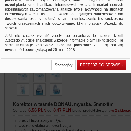
partnerów, Twoich danych osobowych, które udostępniasz w historii
przeglądania stron i aplikacji internetowych, w celach marketingowych
(obejmujących zautomatyzowaną analizę Twojej aktywności na stronach
internetowych w celu ustalenia Twoich potencjalnych zainteresowań dla
dostosowania reklamy i oferty), w tym na umieszczanie tzw. cookies na
Twoich urządzeniach i ich odczytywanie, kliknij przycisk „Przejdź do
serwisu”.
Jeśli nie chcesz wyrazić zgody lub ograniczyć jej zakres, kliknij
„Szczegóły”, gdzie znajdziesz wszelkie informacje o tym jak to zrobić . Te
same informacje znajdziesz także na podstronie z naszą polityką
prywatności obowiązującą od 25 maja 2018.
W przypadku użytkowników zalogowanych, ważna jest Państwa
wcześniejsza zgoda której udzieliliście podczas zakładania konta. Każda
Szczegóły
PRZEJDŹ DO SERWISU
Państwa zgoda jest dobrowolna i można ją w dowolnym momencie
wycofać.
Polityka prywatności (rozwiń)
Klauzula Informacyjna (rozwiń)
Lista Zaufanych Partnerów (rozwiń)
Korektor w taśmie DONAU, myszka, 5mmx8m
6,56 PLN
8,47 PLN
Cena od:
do:
brutto, produkt dostępny
w 2 sklepa
prosty i bezpieczny w użyciu
wysoko wydajna warstwa kryjąca
można stosować na wszystkich rodzajach papieru