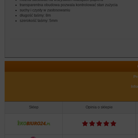
transparentna obudowa pozwala kontrolować stan zużycia
suchy i czysty w zastosowaniu
długość taśmy: 8m
szerokość taśmy: 5mm
Pr
Inf
Sklep
Opinia o sklepie