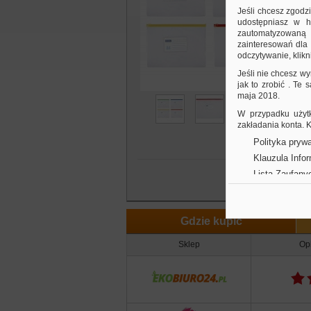
k
Jeśli chcesz zgodz
udostępniasz w hi
zautomatyzowaną a
zainteresowań dla 
odczytywanie, klikni
Jeśli nie chcesz wy
jak to zrobić . Te
maja 2018.
W przypadku użytk
zakładania konta.
Polityka prywa
Klauzula Info
Lista Zaufany
Gdzie kupić
Sklep
Opi