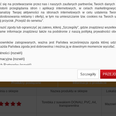
olor transparentny
ić się na przetwarzanie przez nas i naszych zaufanych partnerów, Twoich danych
storii przeglądania stron i aplikacji internetowych, w celach marketingowy
nalizę Twojej aktywności na stronach internetowych w celu ustalenia Twoi
dostosowania reklamy i oferty), w tym na umieszczanie tzw. cookies na Twoich u
j przycisk „Przejdź do serwisu”.
razić zgody lub ograniczyć jej zakres, kliknij „Szczegóły”, gdzie znajdziesz wszelki
 same informacje znajdziesz także na podstronie z naszą polityką prywatności o
owników zalogowanych, ważna jest Państwa wcześniejsza zgoda której udzie
 Każda Państwa zgoda jest dobrowolna i można ją w dowolnym momencie wycofać.
tności (rozwiń)
rmacyjna (rozwiń)
Użytkownicy Ofis
ch Partnerów (rozwiń)
Szczegóły
PRZEJD
Produkty powiązane
Informacje o produkcie
nia o sklepie
Nazwa produktu w sklepie
Lokali
Torebka z suwakiem DONAU, PVC, A4,
Mazowi
transparentna