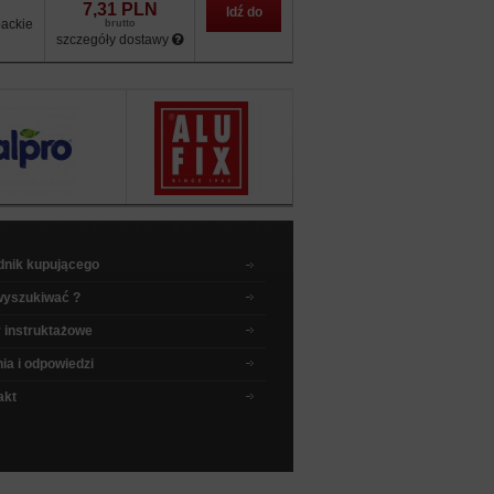
7,31 PLN
Idź do
ackie
brutto
szczegóły dostawy
sklepu
dnik kupującego
wyszukiwać ?
 instruktażowe
ia i odpowiedzi
akt