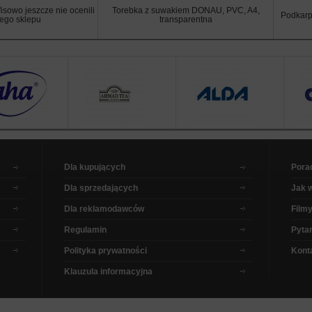
isowo jeszcze nie ocenili
Torebka z suwakiem DONAU, PVC, A4,
Podkarp
tego sklepu
transparentna
Dla kupujących
Pora
Dla sprzedających
Jak 
Dla reklamodawców
Filmy
Regulamin
Pytan
Polityka prywatności
Kont
Klauzula informacyjna