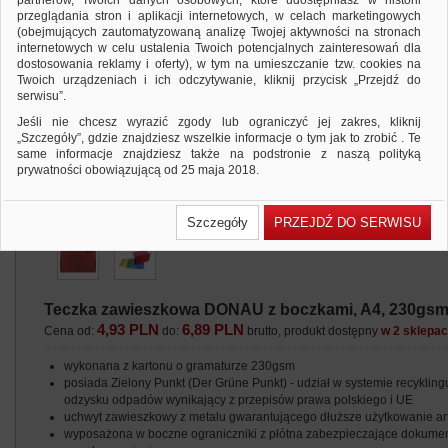
partnerów, Twoich danych osobowych, które udostępniasz w historii
przeglądania stron i aplikacji internetowych, w celach marketingowych
(obejmujących zautomatyzowaną analizę Twojej aktywności na stronach
internetowych w celu ustalenia Twoich potencjalnych zainteresowań dla
dostosowania reklamy i oferty), w tym na umieszczanie tzw. cookies na
Twoich urządzeniach i ich odczytywanie, kliknij przycisk „Przejdź do
serwisu”.
Jeśli nie chcesz wyrazić zgody lub ograniczyć jej zakres, kliknij
„Szczegóły”, gdzie znajdziesz wszelkie informacje o tym jak to zrobić . Te
same informacje znajdziesz także na podstronie z naszą polityką
prywatności obowiązującą od 25 maja 2018.
W przypadku użytkowników zalogowanych, ważna jest Państwa
wcześniejsza zgoda której udzieliliście podczas zakładania konta. Każda
Szczegóły
PRZEJDŹ DO SERWISU
Państwa zgoda jest dobrowolna i można ją w dowolnym momencie
wycofać.
Polityka prywatności (rozwiń)
Klauzula Informacyjna (rozwiń)
Teczka zawieszkowa DONAU z boczkami, A4, 230gsm
Lista Zaufanych Partnerów (rozwiń)
4,93 PLN
6,89 PLN
Cena od:
do:
brutto, produkt dostępny
w 2 sklepa
wykonana z kartonu o gramaturze 230gsm
posiada Zielony Punkt (Der Grüne Punkt) - udział w systemie recyklingu
odzysku odpadów wynikający z przepisów prawa polskiego i UE
uchwyt zawieszkowy z metalu gwarantującego dłuższe użytkowanie ar
wyposażona w boczne ograniczniki z płótna zabezpieczające dokume