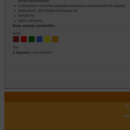
przed wysunięciem
w komplecie ruchoma zakładka indeksowa oraz kartoniki do opisów
pojemność: 400 kartek w formacie A4
format: A4
kolor czerwony
Inne wersje produktu
kolor
typ
z wąsem
z boczkami
Pr
Inf