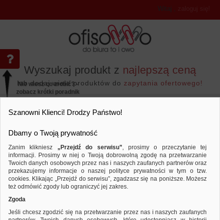
Witaj
,
zaloguj się!
Wyszukaj produkt z
najlepszą ceną
lub dodaj wiele produktów do
zapytania ofertowego!
Nie wiesz co zrobić? -
zobacz krótki poradnik
Przejdź do...
Szanowni Klienci! Drodzy Państwo!
Dbamy o Twoją prywatność
Zanim klikniesz
„Przejdź do serwisu”
, prosimy o przeczytanie tej
informacji. Prosimy w niej o Twoją dobrowolną zgodę na przetwarzanie
Twoich danych osobowych przez nas i naszych zaufanych partnerów oraz
przekazujemy informacje o naszej polityce prywatności w tym o tzw.
Archiwizacja dokumentów
Teczki zawieszkowe
Porównaj produkt:
Teczka zawieszkowa DONAU z boczk
cookies. Klikając „Przejdź do serwisu”, zgadzasz się na poniższe. Możesz
czerwona
też odmówić zgody lub ograniczyć jej zakres.
Zgoda
Jeśli chcesz zgodzić się na przetwarzanie przez nas i naszych zaufanych